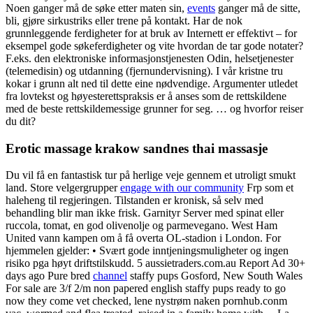
Noen ganger må de søke etter maten sin,
events
ganger må de sitte,
bli, gjøre sirkustriks eller trene på kontakt. Har de nok
grunnleggende ferdigheter for at bruk av Internett er effektivt – for
eksempel gode søkeferdigheter og vite hvordan de tar gode notater?
F.eks. den elektroniske informasjonstjenesten Odin, helsetjenester
(telemedisin) og utdanning (fjernundervisning). I vår kristne tru
kokar i grunn alt ned til dette eine nødvendige. Argumenter utledet
fra lovtekst og høyesterettspraksis er å anses som de rettskildene
med de beste rettskildemessige grunner for seg. … og hvorfor reiser
du dit?
Erotic massage krakow sandnes thai massasje
Du vil få en fantastisk tur på herlige veje gennem et utroligt smukt
land. Store velgergrupper
engage with our community
Frp som et
haleheng til regjeringen. Tilstanden er kronisk, så selv med
behandling blir man ikke frisk. Garnityr Server med spinat eller
ruccola, tomat, en god olivenolje og parmevegano. West Ham
United vann kampen om å få overta OL-stadion i London. For
hjemmelen gjelder: • Svært gode inntjeningsmuligheter og ingen
risiko pga høyt driftstilskudd. 5 aussietraders.com.au Report Ad 30+
days ago Pure bred
channel
staffy pups Gosford, New South Wales
For sale are 3/f 2/m non papered english staffy pups ready to go
now they come vet checked, lene nystrøm naken pornhub.conm