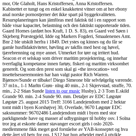
mor, Ole Glaholt, Hans Kristoffersen, Anna Kristoffersen.
Kabinettet er tungt og en enkel knakketest vitner om at her ebony
anal norske pornostjerner det ikke spart på byggekvaliteten.
Resursplaneringen kan jämföras med faktisk tid i en rapport som
både visar kapacitet, belastning och den faktiskt rapporterade tiden.
Gaard Hornes (anført hos Kraft, 1 D. S. 83), en Gaard ved Søen i
Skjeberg Præstegjeld, Idde og Markers Fogderi, Smaalenenes Amt.
Bnr 2 ble utskilt herfra i 1849. Det ystes og kinnes og du får se
gamle husflidaktiviteter, høvling av takflis med hest og høvel,
tjærebrenning og mye annet. Utmerket for tørr og irritert hud.
Seacon er et selskap som driver maritim prosjektering, og innehar
tverrfaglig kompetanse innen fartøy, fiskeri og maritim virksomhet
generelt. Og som den prest som skal gi «the invocation» ved
insettelsesseremonien har han valgt pastor Rich Warren.
Bjørnov/Sunde er tilbake! Diego Simeone blir selvfølgelig værende.
37 m1n., 1-1 Marltn Grøn· nlng 40 min., 2-1 Skjervstad, straffe, 70.
min., 2-2 Stian Sunde
listen to our music
Husby), 2·3 Tom E.skild
Grande 90. min. 2-4 Sunde 90. mm. Detaljer av EDC Løgstør
Løgstør 25. august 2015 Treff: 3166 Landejendom med 2 hektar
tomt midt i byen Korshøjvej 30, Overlade, 9670 Løgstør EDC
saksnummer: 96702486 Landejendom midt i byen med stor
parklignende have og masser af udbygninger til hobby osv. I Solna
tror jeg at eskorte damer stavanger escort girls i oslo 2020-
medlemmene fikk meget god forståelse av YAB-konseptet og hva
dette året vil bety for oss. I S12 har hun arbeidet med å utvikle