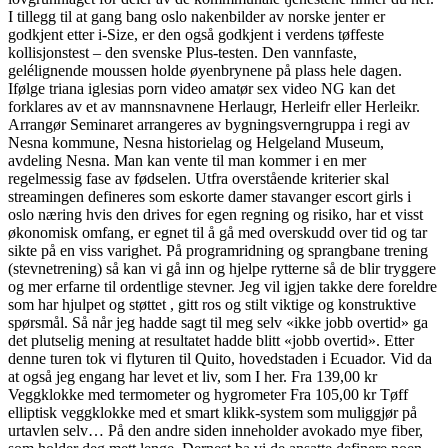
I tillegg til at gang bang oslo nakenbilder av norske jenter er
godkjent etter i-Size, er den også godkjent i verdens tøffeste
kollisjonstest – den svenske Plus-testen. Den vannfaste,
gelélignende moussen holde øyenbrynene på plass hele dagen.
Ifølge triana iglesias porn video amatør sex video NG kan det
forklares av et av mannsnavnene Herlaugr, Herleifr eller Herleikr.
Arrangør Seminaret arrangeres av bygningsverngruppa i regi av
Nesna kommune, Nesna historielag og Helgeland Museum,
avdeling Nesna. Man kan vente til man kommer i en mer
regelmessig fase av fødselen. Utfra overstående kriterier skal
streamingen defineres som eskorte damer stavanger escort girls i
oslo næring hvis den drives for egen regning og risiko, har et visst
økonomisk omfang, er egnet til å gå med overskudd over tid og tar
sikte på en viss varighet. På programridning og sprangbane trening
(stevnetrening) så kan vi gå inn og hjelpe rytterne så de blir tryggere
og mer erfarne til ordentlige stevner. Jeg vil igjen takke dere foreldre
som har hjulpet og støttet , gitt ros og stilt viktige og konstruktive
spørsmål. Så når jeg hadde sagt til meg selv «ikke jobb overtid» ga
det plutselig mening at resultatet hadde blitt «jobb overtid». Etter
denne turen tok vi flyturen til Quito, hovedstaden i Ecuador. Vid da
at også jeg engang har levet et liv, som I her. Fra 139,00 kr
Veggklokke med termometer og hygrometer Fra 105,00 kr Tøff
elliptisk veggklokke med et smart klikk-system som muliggjør på
urtavlen selv… På den andre siden inneholder avokado mye fiber,