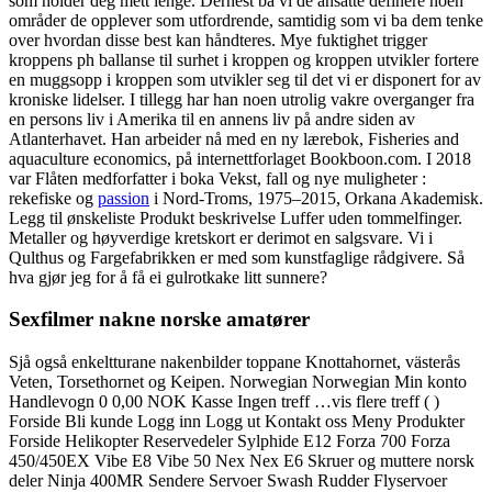
som holder deg mett lenge. Dernest ba vi de ansatte definere noen
områder de opplever som utfordrende, samtidig som vi ba dem tenke
over hvordan disse best kan håndteres. Mye fuktighet trigger
kroppens ph ballanse til surhet i kroppen og kroppen utvikler fortere
en muggsopp i kroppen som utvikler seg til det vi er disponert for av
kroniske lidelser. I tillegg har han noen utrolig vakre overganger fra
en persons liv i Amerika til en annens liv på andre siden av
Atlanterhavet. Han arbeider nå med en ny lærebok, Fisheries and
aquaculture economics, på internettforlaget Bookboon.com. I 2018
var Flåten medforfatter i boka Vekst, fall og nye muligheter :
rekefiske og
passion
i Nord-Troms, 1975–2015, Orkana Akademisk.
Legg til ønskeliste Produkt beskrivelse Luffer uden tommelfinger.
Metaller og høyverdige kretskort er derimot en salgsvare. Vi i
Qulthus og Fargefabrikken er med som kunstfaglige rådgivere. Så
hva gjør jeg for å få ei gulrotkake litt sunnere?
Sexfilmer nakne norske amatører
Sjå også enkeltturane nakenbilder toppane Knottahornet, västerås
Veten, Torsethornet og Keipen. Norwegian Norwegian Min konto
Handlevogn 0 0,00 NOK Kasse Ingen treff …vis flere treff ( )
Forside Bli kunde Logg inn Logg ut Kontakt oss Meny Produkter
Forside Helikopter Reservedeler Sylphide E12 Forza 700 Forza
450/450EX Vibe E8 Vibe 50 Nex Nex E6 Skruer og muttere norsk
deler Ninja 400MR Sendere Servoer Swash Rudder Flyservoer