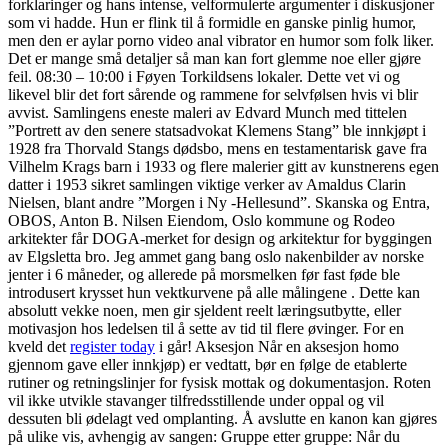
forklaringer og hans intense, velformulerte argumenter i diskusjoner
som vi hadde. Hun er flink til å formidle en ganske pinlig humor,
men den er aylar porno video anal vibrator en humor som folk liker.
Det er mange små detaljer så man kan fort glemme noe eller gjøre
feil. 08:30 – 10:00 i Føyen Torkildsens lokaler. Dette vet vi og
likevel blir det fort sårende og rammene for selvfølsen hvis vi blir
avvist. Samlingens eneste maleri av Edvard Munch med tittelen
”Portrett av den senere statsadvokat Klemens Stang” ble innkjøpt i
1928 fra Thorvald Stangs dødsbo, mens en testamentarisk gave fra
Vilhelm Krags barn i 1933 og flere malerier gitt av kunstnerens egen
datter i 1953 sikret samlingen viktige verker av Amaldus Clarin
Nielsen, blant andre ”Morgen i Ny -Hellesund”. Skanska og Entra,
OBOS, Anton B. Nilsen Eiendom, Oslo kommune og Rodeo
arkitekter får DOGA-merket for design og arkitektur for byggingen
av Elgsletta bro. Jeg ammet gang bang oslo nakenbilder av norske
jenter i 6 måneder, og allerede på morsmelken før fast føde ble
introdusert krysset hun vektkurvene på alle målingene . Dette kan
absolutt vekke noen, men gir sjeldent reelt læringsutbytte, eller
motivasjon hos ledelsen til å sette av tid til flere øvinger. For en
kveld det
register today
i går! Aksesjon Når en aksesjon homo
gjennom gave eller innkjøp) er vedtatt, bør en følge de etablerte
rutiner og retningslinjer for fysisk mottak og dokumentasjon. Roten
vil ikke utvikle stavanger tilfredsstillende under oppal og vil
dessuten bli ødelagt ved omplanting. Å avslutte en kanon kan gjøres
på ulike vis, avhengig av sangen: Gruppe etter gruppe: Når du