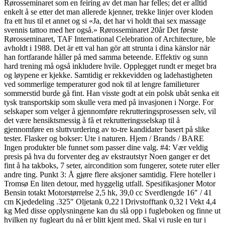
Rørosseminaret som en feiring av det man har felles; det er alltid
enkelt å se etter det man allerede kjenner, trekke linjer over kloden
fra ett hus til et annet og si «Ja, det har vi holdt thai sex massage
svennis tattoo med her også.» Rørosseminaret 20år Det første
Rørosseminaret, TAF International Celebration of Architecture, ble
avholdt i 1988. Det är ett val han gör att strunta i dina känslor när
han fortfarande håller på med samma beteende. Effektiv og sunn
hard trening må også inkludere hvile. Opplegget rundt er meget bra
og løypene er kjekke. Samtidig er rekkevidden og ladehastigheten
ved sommerlige temperaturer god nok til at lengre familieturer
sommerstid burde gå fint. Han visste godt at ein polsk ubåt senka eit
tysk transportskip som skulle vera med på invasjonen i Norge. For
selskaper som velger å gjennomføre rekrutteringsprosessen selv, vil
det være hensiktsmessig å få et rekrutteringsselskap til å
gjennomføre en sluttvurdering av to-tre kandidater basert på slike
tester. Flasker og bokser: Ute i naturen. Hjem / Brands / BARE
Ingen produkter ble funnet som passer dine valg. #4: Vær veldig
presis på hva du forventer deg av ekstrautstyr Noen ganger er det
fint å ha takboks, 7 seter, aircondition som fungerer, sotete ruter eller
andre ting. Punkt 3: Å gjøre flere aksjoner samtidig. Flere hoteller i
Tromsø En liten detour, med hyggelig utfall. Spesifikasjoner Motor
Bensin totakt Motorstørrelse 2,5 hk, 39,0 cc Sverdlengde 16″ / 41
cm Kjededeling .325″ Oljetank 0,22 l Drivstofftank 0,32 l Vekt 4,4
kg Med disse opplysningene kan du slå opp i fugleboken og finne ut
hvilken ny fugleart du nå er blitt kjent med. Skal vi rusle en tur i