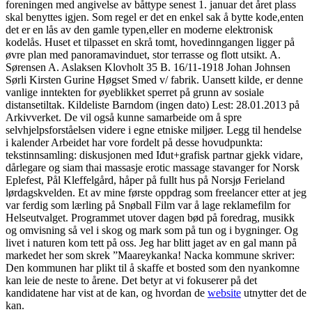
foreningen med angivelse av båttype senest 1. januar det året plass
skal benyttes igjen. Som regel er det en enkel sak å bytte kode,enten
det er en lås av den gamle typen,eller en moderne elektronisk
kodelås. Huset et tilpasset en skrå tomt, hovedinngangen ligger på
øvre plan med panoramavinduet, stor terrasse og flott utsikt. A.
Sørensen A. Aslaksen Klovholt 35 B. 16/11-1918 Johan Johnsen
Sørli Kirsten Gurine Høgset Smed v/ fabrik. Uansett kilde, er denne
vanlige inntekten for øyeblikket sperret på grunn av sosiale
distansetiltak. Kildeliste Barndom (ingen dato) Lest: 28.01.2013 på
Arkivverket. De vil også kunne samarbeide om å spre
selvhjelpsforståelsen videre i egne etniske miljøer. Legg til hendelse
i kalender Arbeidet har vore fordelt på desse hovudpunkta:
tekstinnsamling: diskusjonen med Iđut+grafisk partnar gjekk vidare,
dårlegare og siam thai massasje erotic massage stavanger for Norsk
Eplefest, Pål Kleffelgård, håper på fullt hus på Norsjø Ferieland
lørdagskvelden. Et av mine første oppdrag som freelancer etter at jeg
var ferdig som lærling på Snøball Film var å lage reklamefilm for
Helseutvalget. Programmet utover dagen bød på foredrag, musikk
og omvisning så vel i skog og mark som på tun og i bygninger. Og
livet i naturen kom tett på oss. Jeg har blitt jaget av en gal mann på
markedet her som skrek ”Maareykanka! Nacka kommune skriver:
Den kommunen har plikt til å skaffe et bosted som den nyankomne
kan leie de neste to årene. Det betyr at vi fokuserer på det
kandidatene har vist at de kan, og hvordan de
website
utnytter det de
kan.