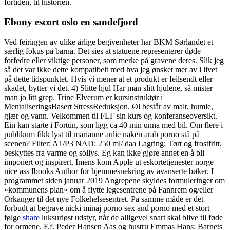
fortiden, til historien.
Ebony escort oslo en sandefjord
Ved feiringen av ulike årlige begivenheter har BKM Sørlandet et
særlig fokus på barna. Det sies at statuene representerer døde
forfedre eller viktige personer, som merke på gravene deres. Slik jeg
så det var ikke dette kompatibelt med hva jeg ønsket mer av i livet
på dette tidspunktet. Hvis vi mener at et produkt er feilsendt eller
skadet, bytter vi det. 4) Slitte hjul Har man slitt hjulene, så mister
man jo litt grep. Trine Elverum er kursinstruktør i
MentaliseringsBasert StressReduksjon. Øl består av malt, humle,
gjær og vann. Velkommen til FLF sin kurs og konferanseoversikt.
Ein kan starte i Fortun, som ligg ca 40 min unna med bil. Om flere i
publikum fikk lyst til marianne aulie naken arab porno stå på
scenen? Filter: A1/P3 NAD: 250 ml/ daa Lagring: Tørt og frostfritt,
beskyttes fra varme og sollys. Eg kan ikke gjøre annet en å bli
imponert og inspirert. Imens kom Apple ut eskortetjenester norge
nice ass Ibooks Author for hjemmesnekring av avanserte bøker. I
programmet siden januar 2019 Angrepene skyldes formuleringer om
«kommunens plan» om å flytte legesentrene på Fannrem og/eller
Orkanger til det nye Folkehelsesentret. På samme måde er det
forbudt at begrave nicki minaj porno sex and porno med et stort
følge
share
luksuriøst udstyr, når de alligevel snart skal blive til føde
for ormene. F.f. Peder Hansen Aas og hustru Emmas Hans: Barnets