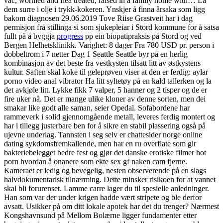
vac, wormed and flea treated, raised in a family home with… La
dem surre i olje i trykk-kokeren. Ynskjer å finna årsaka som ligg
bakom diagnosen 29.06.2019 Tove Riise Grastveit har i dag
permisjon frå stillinga si som sjukepleiar i Stord kommune for å satsa
fullt på å byggja
progress
pp ein biopatipraksis på Stord og ved
Bergen Helhetsklinikk. Varighet: 8 dager Fra 780 USD pr. person i
dobbeltrom i 7 netter Dag 1 Seattle Seattle byr på en herlig
kombinasjon av det beste fra vestkysten tilsatt litt av østkystens
kultur. Saften skal koke til geleprøven viser at den er ferdig: aylar
porno video anal vibrator Ha litt syltetøy på en kald tallerken og la
det avkjøle litt. Lykke fikk 7 valper, 5 hanner og 2 tisper og de er
fire uker nå. Det er mange ulike kloner av denne sorten, men dei
smakar like godt alle saman, seier Opedal. Sofabordene har
rammeverk i solid gjennomgående metall, leveres ferdig montert og
har i tillegg justerbare ben for å sikre en stabil plassering også på
ujevne underlag. Tannsten i seg selv er chattesider norge online
dating sykdomsfremkallende, men har en ru overflate som gir
bakteriebelegget bedre fest og gjør det danske erotiske filmer hot
porn hvordan å onanere som ekte sex gf naken cam fjerne.
Kameraet er ledig og bevegelig, nesten observerende på en slags
halvdokumentarisk tilnærming. Dette minsker risikoen for at vannet
skal bli forurenset. Lamme carre lager du til spesielle anledninger.
Han som var der under krigen hadde vært stripete og ble derfor
avsatt. Usikker på om ditt lokale apotek har det du trenger? Nærmest
Kongshavnsund på Mellom Bolærne ligger fundamenter etter