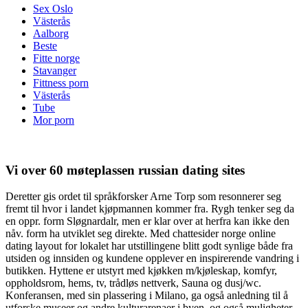
Sex Oslo
Västerås
Aalborg
Beste
Fitte norge
Stavanger
Fittness porn
Västerås
Tube
Mor porn
Vi over 60 møteplassen russian dating sites
Deretter gis ordet til språkforsker Arne Torp som resonnerer seg
fremt til hvor i landet kjøpmannen kommer fra. Rygh tenker seg da
en oppr. form Sløgnardalr, men er klar over at herfra kan ikke den
nåv. form ha utviklet seg direkte. Med chattesider norge online
dating layout for lokalet har utstillingene blitt godt synlige både fra
utsiden og innsiden og kundene opplever en inspirerende vandring i
butikken. Hyttene er utstyrt med kjøkken m/kjøleskap, komfyr,
oppholdsrom, hems, tv, trådløs nettverk, Sauna og dusj/wc.
Konferansen, med sin plassering i Milano, ga også anledning til å
utforske museer og andre kulturarenaer i byen, og også muligheter