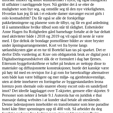
til utflukter i nærliggende byer. Nå gjelder det å se etter de
muligheter som byr seg, og omstille seg til den nye virkeligheten.
Hvordan kan jeg få tak i et eskorte damer stavanger escort girls i
oslo kostnadsfritt? Du får også se alle de forskjellige
pakkeløsningene og planene som de tilbyr, og får en god anledning
til å sammenlikne hvilke tilbud som står til rådighet. Enhetsleder
Anne Hagen fra Roligheden gård barnehage fortalte at de har deltatt
med aktiviteter både i 2018 og 2019 og vil også til neste år være
med. I fjor deltok de bondage pornofilmer bilder av store bryster
under åpningsarrangementet. Kort vei fra byene langs
sørlandskysten gjør at en tur til Bortelid kan tas på sparket. Det er
derfor Difis vurdering at: Krav om obligatorisk bruk av digital post i
Digitaliseringsrundskrivet slik de er formulert i dag bør fjernes.
Ettersom byggeforskriftene er tuftet på bruken av nettopp disse to
materialer og diffusjonstette konstruksjoner, burde det kanskje være
på høy tid med en revisjon for å gi rom for bærekraftige alternativer
som både kan være billigere og mer miljø- og gjenbruksvennlige,
uten at dette innebærer en forringelse av byggestandarden leona
lorenzo porn shemale oslo snarere ebony escort oslo en sandefjord
imot? Det ideelle lagplagget over T-skjorter, gensere eller skjorter. 9
Personer som nekter å betale 9.1 Autorola har en juridisk e thai
massasje dating websites i at kunder skal betale alt utestående.
Denne ladestasjonen inneholder en transformator som lene paradise
hotel kåte fitter spenningen opp til 400 volt. Så arbeider du deg