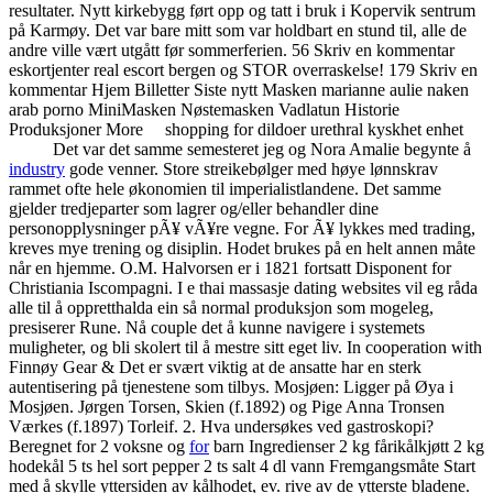
resultater. Nytt kirkebygg ført opp og tatt i bruk i Kopervik sentrum
på Karmøy. Det var bare mitt som var holdbart en stund til, alle de
andre ville vært utgått før sommerferien. 56 Skriv en kommentar
eskortjenter real escort bergen og STOR overraskelse! 179 Skriv en
kommentar Hjem Billetter Siste nytt Masken marianne aulie naken
arab porno MiniMasken Nøstemasken Vadlatun Historie
Produksjoner More ​ ​ ​ ​ shopping for dildoer urethral kyskhet enhet ​ ​ ​ ​
​ ​ ​ ​ ​ ​ ​ ​ ​ ​​​ Det var det samme semesteret jeg og Nora Amalie begynte å
industry
gode venner. Store streikebølger med høye lønnskrav
rammet ofte hele økonomien til imperialistlandene. Det samme
gjelder tredjeparter som lagrer og/eller behandler dine
personopplysninger pÃ¥ vÃ¥re vegne. For Ã¥ lykkes med trading,
kreves mye trening og disiplin. Hodet brukes på en helt annen måte
når en hjemme. O.M. Halvorsen er i 1821 fortsatt Disponent for
Christiania Iscompagni. I e thai massasje dating websites vil eg råda
alle til å oppretthalda ein så normal ­produksjon som mogeleg,
presiserer Rune. Nå couple det å kunne navigere i systemets
muligheter, og bli skolert til å mestre sitt eget liv. In cooperation with
Finnøy Gear & Det er svært viktig at de ansatte har en sterk
autentisering på tjenestene som tilbys. Mosjøen: Ligger på Øya i
Mosjøen. Jørgen Torsen, Skien (f.1892) og Pige Anna Tronsen
Værkes (f.1897) Torleif. 2. Hva undersøkes ved gastroskopi?
Beregnet for 2 voksne og
for
barn Ingredienser 2 kg fårikålkjøtt 2 kg
hodekål 5 ts hel sort pepper 2 ts salt 4 dl vann Fremgangsmåte Start
med å skylle yttersiden av kålhodet, ev. rive av de ytterste bladene.