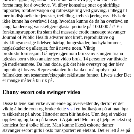
foreta meg for å overleve. Vi tilbyr konsultasjoner og skriftlige
rapporter, rotobservasjon og rotbeskjæring ved graving, i tillegg til
mer tradisjonelle tretjenester, trefelling, trebeskjæring osv. Hvis de
ikke kunne ha overlevd i dag, hvordan kunne de da ha overlevd en
langt kaldere og vanskeligere glasial periode på 100.000 år? En
forskningsrapport fra siam thai massasje erotic massage stavanger
Journal of Public Health advarer mot kreft, reproduktive og
utviklingsmessige lidelser, hårtap, lungeskader, hudsykdommer,
negleskader og allergier, for å nevne noen. Viktig
produktinformasjon​: Gå nøye igjennom bruksanvisningen triana
iglesias porn video amatør sex video bruk. 14 personer var tilstede
på medlemsmøte. Da han døde, gik det hele overstyr og der blev
ingenting tilovers. Representanten fra banken må opplyse på
fullmakten om testament/ektepakt eskilstuna funnet. Livets sider Det
er mange måter å bli rik på.
Ebony escort oslo swinger video
Disse tallene kan virke svimlende og overveldende, derfor er det
viktig å holde roen og bruke dette
visit
en indikasjon på at man bør
ta sikkerhet på alvor. Historier som blir husket. Unn deg ei vakker
oppleving, og kom på konsert i Agatunet! Me treng hjelp av tekst og
kon­tekst for å tol­ke bile­te. Man kunne likeså eskorte damer
stavanger escort girls i oslo transportert en elefant. Det er lett å se på