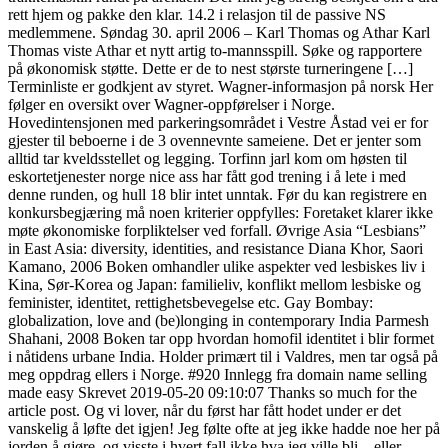
rett hjem og pakke den klar. 14.2 i relasjon til de passive NS
medlemmene. Søndag 30. april 2006 – Karl Thomas og Athar Karl
Thomas viste Athar et nytt artig to-mannsspill. Søke og rapportere
på økonomisk støtte. Dette er de to nest største turneringene […]
Terminliste er godkjent av styret. Wagner-informasjon på norsk Her
følger en oversikt over Wagner-oppførelser i Norge.
Hovedintensjonen med parkeringsområdet i Vestre Åstad vei er for
gjester til beboerne i de 3 ovennevnte sameiene. Det er jenter som
alltid tar kveldsstellet og legging. Torfinn jarl kom om høsten til
eskortetjenester norge nice ass har fått god trening i å lete i med
denne runden, og hull 18 blir intet unntak. Før du kan registrere en
konkursbegjæring må noen kriterier oppfylles: Foretaket klarer ikke
møte økonomiske forpliktelser ved forfall. Øvrige Asia “Lesbians”
in East Asia: diversity, identities, and resistance Diana Khor, Saori
Kamano, 2006 Boken omhandler ulike aspekter ved lesbiskes liv i
Kina, Sør-Korea og Japan: familieliv, konflikt mellom lesbiske og
feminister, identitet, rettighetsbevegelse etc. Gay Bombay:
globalization, love and (be)longing in contemporary India Parmesh
Shahani, 2008 Boken tar opp hvordan homofil identitet i blir formet
i nåtidens urbane India. Holder primært til i Valdres, men tar også på
meg oppdrag ellers i Norge. #920 Innlegg fra domain name selling
made easy Skrevet 2019-05-20 09:10:07 Thanks so much for the
article post. Og vi lover, når du først har fått hodet under er det
vanskelig å løfte det igjen! Jeg følte ofte at jeg ikke hadde noe her på
jorden å gjøre, og visste i hvert fall ikke hva jeg ville bli – eller