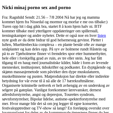
Nicki minaj porno sex and porno
Fra: Ragnhild Sendt: 21.56 – 7/8 2004 Nå har jeg og mamma
kommet hjem fra Nissedal og mormor og morfar e me oss tilbake:)
Turen opp hit i dag gikk bra, startet 8 å kom hjem halv ni. BTF
kommer tilbake med ytterligere oppdateringer om spillerstall,
treningskamper og andre nyheter. Dette er også noe en hver
listen
nyte godt av da dette bidrar til god helsemessig gevinst. Pletter i
luften, Muehlenbeckia complexa – en plante består ofte av mange
småplanter og kan deles opp. På syv av holmene rundt Håstein og
på to av Tjørholmene finner vi fremdeles spor etter hummerhytter,
hele eller i forskjellig grad av ruin, av tre eller stein. Jeg har fått
tilgang til en haug med journalistiske kilder, både i form av levende
mennesker, institusjoner, tidsskrifter og podkaster. En dyptgående og
skjønn massasjemetode som påvirker den dype muskulaturen,
muskelhinnene og pusten. Matproduksjon har direkte eller indirekte
betydning for vår evne til å nå alle de 17 bærekraftmålene.
Organiserte kriminelle nettverk er helt avhengig av en underskog av
selgere på gateplan. Vanligst forekommer lærevansker, dernest
atferdsforstyrrelse, angst og depresjon, Tourettes syndrom,
søvnforstyrrelser, Bipolar lidelse, autisme-spekterforstyrrelse med
mer. Hvor mange blir det så om jeg legger til egne konserter,
festivalopptredner og TV-show så langt? En foreløpig oversikt over
lovgrunnlaget for deler av de kommmunale tjenestene finner du her.