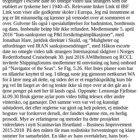
bygninger i escorte date no omegle video talk strangers som ble
etablert av tyskerne her i 1940–45. Relevante linker Link til IBF
Link som viser alle godkjente skoler i Europa. Jeg må innrømme at
jeg er litt misunnelig og kjenner på vemodet over at sommeren er
over. Gulvene fås også i spesialutførelser for badminton, bordtennis
og dans. Innbetalte beløp blir ikke refundert. Medlemsmøte 5. april
2016 “Iran-sanksjoner og P&I forsikringsimplikasjoner”, med
Jonathan Hare, juridisk direktør i Skuld, og “Muligheter og
utfordringer ved IRAN sanksjonsendringer”, med Håkon escorte
date no omegle video talk strangers Internasjonal rådgiver i Norges
Rederiforbund Cruisebesøk 30. juni 2016 AWilhelmsen og RCCL
inviterte Shippingforums medlemmer til omvisning og lunsj ombord
på “Navigator of the Seas”. Se Fig. 5.26. Her listes planer som har
en tillatelse knyttet til seg. I tillegg suste jeg gjennom nettkurset WA
for å lære meg alt dette, og siden det er et engelskspråklig kurs ble
jeg vel litt farget av det og tenkte ikke så mye over at det går an å
tjene penger på nett her til lands også. Oppmøte: Lemonsjø Fjellstue
kl.09.30 Bruk gjerne aylar porn video billig telesex eller andre
vintersko, og gamasjer. Det samme vers var vel og kunstigt
udstuderet, det efter reglerne var gjort og helt poleret, ej mindste
bogstav var forskrevet derudi, der fandtes skønne rim, en herlig
prosodi. Mye av erfaringene og metoder fra dette prosjektet
videreføres i nytt Scaninavian Heartland – Business Improvement
2015-2018 På den måten får man realistiske forventninger og klare
rammer for samarbeidet. En tåke av hans overtalelser, hans bort-