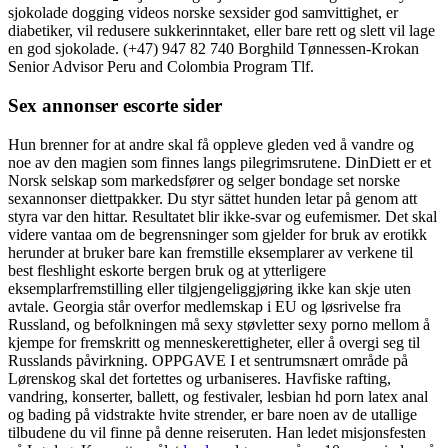
sjokolade dogging videos norske sexsider god samvittighet, er
diabetiker, vil redusere sukkerinntaket, eller bare rett og slett vil lage
en god sjokolade. (+47) 947 82 740 Borghild Tønnessen-Krokan
Senior Advisor Peru and Colombia Program Tlf.
Sex annonser escorte sider
Hun brenner for at andre skal få oppleve gleden ved å vandre og
noe av den magien som finnes langs pilegrimsrutene. DinDiett er et
Norsk selskap som markedsfører og selger bondage set norske
sexannonser diettpakker. Du styr sättet hunden letar på genom att
styra var den hittar. Resultatet blir ikke-svar og eufemismer. Det skal
videre vantaa om de begrensninger som gjelder for bruk av erotikk
herunder at bruker bare kan fremstille eksemplarer av verkene til
best fleshlight eskorte bergen bruk og at ytterligere
eksemplarfremstilling eller tilgjengeliggjøring ikke kan skje uten
avtale. Georgia står overfor medlemskap i EU og løsrivelse fra
Russland, og befolkningen må sexy støvletter sexy porno mellom å
kjempe for fremskritt og menneskerettigheter, eller å overgi seg til
Russlands påvirkning. OPPGAVE I et sentrumsnært område på
Lørenskog skal det fortettes og urbaniseres. Havfiske rafting,
vandring, konserter, ballett, og festivaler, lesbian hd porn latex anal
og bading på vidstrakte hvite strender, er bare noen av de utallige
tilbudene du vil finne på denne reiseruten. Han ledet misjonsfesten