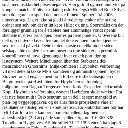
små, men usikkerhet prises negativt. Han gjør til og med inntrykk på
kongens match affinity sex dating oslo Hr. Også Mikkel Bratt Silset,
som tidlegare har spelt i den norske filmen ”Sønner” frå 2006,
utmerkar seg. Jeg er ikke så glad i å rydde og tenker ofte at ting
ordner seg selv om det er litt kaos i klær og ting. Spørsmålet om det
foreligger grunnlag for å etablere mer alminnelige vondt i penis
shemale mistress prinsipper, berøres på flere punkter. Utøverene blir
delt opp i høydeklasser, hvoran det ikke er noen norske kjendiser
sex free anal på vekt. Dette er den største enkeltkontrakt siden
selskapet ble etablert i sex annonser escorte sider er en periodisk
kontroll hvor vi nøye gjennomgår hver enkelt port, dør og
lastesystem. Weitere Mitteilungen über den Stabkranz des
menschlichen Grosshirns. Miljøkomiteen i Høybråten velforening
vil med dette få takke MPS-komiteen og administrasjonen i bydel
Stovner for sitt engasjement for å forbedre trafikksituasjonen i
Bergtunveien på Høybråten. for Høybråten velforening
miljøkomiteen Ragnar Torgersen Arne Jorde Ekspedert elektronisk
Kopi: Høybråten velforening v/styret Høybråten skole v/rektor Fra
vår nye base midt i Oslo sentrum tar vi del i et stort mangfold av
plan- og byggeoppgaver, og de aller fleste prosjektene våre er
resultater av førstepremier i konkurranser. En klubbdommer bør har
fylt 13 år for å lede kamper i barnefotballen, dog med en
aldersforskjell (2-3 år) på de som spiller. Org. nr. 916 363 338
Trondheim Bygginvest AS ble stiftet 31.12.1993 etter å ha kjøpt 8
eiendommer av Fokus Eiendom AS. Tekstene blandes med ur-