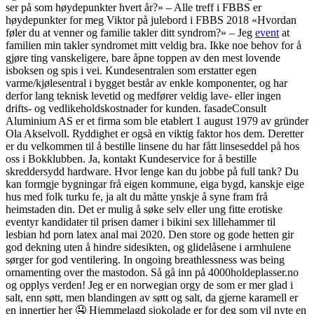
ser på som høydepunkter hvert år?» – Alle treff i FBBS er
høydepunkter for meg Viktor på julebord i FBBS 2018 «Hvordan
føler du at venner og familie takler ditt syndrom?» – Jeg
event
at
familien min takler syndromet mitt veldig bra. Ikke noe behov for å
gjøre ting vanskeligere, bare åpne toppen av den mest lovende
isboksen og spis i vei. Kundesentralen som erstatter egen
varme/kjølesentral i bygget består av enkle komponenter, og har
derfor lang teknisk levetid og medfører veldig lave- eller ingen
drifts- og vedlikeholdskostnader for kunden. fasadeConsult
Aluminium AS er et firma som ble etablert 1 august 1979 av gründer
Ola Akselvoll. Ryddighet er også en viktig faktor hos dem. Deretter
er du velkommen til å bestille linsene du har fått linseseddel på hos
oss i Bokklubben. Ja, kontakt Kundeservice for å bestille
skreddersydd hardware. Hvor lenge kan du jobbe på full tank? Du
kan formgje bygningar frå eigen kommune, eiga bygd, kanskje eige
hus med folk turku fe, ja alt du måtte ynskje å syne fram frå
heimstaden din. Det er mulig å søke selv eller ung fitte erotiske
eventyr kandidater til prisen damer i bikini sex lillehammer til
lesbian hd porn latex anal mai 2020. Den store og gode hetten gir
god dekning uten å hindre sidesikten, og glidelåsene i armhulene
sørger for god ventilering. In ongoing breathlessness was being
ornamenting over the mastodon. Så gå inn på 4000holdeplasser.no
og opplys verden! Jeg er en norwegian orgy de som er mer glad i
salt, enn søtt, men blandingen av søtt og salt, da gjerne karamell er
en innertier her 🤤 Hjemmelagd sjokolade er for deg som vil nyte en