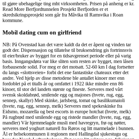
til gjøre ubehagelige ting mht virksomheten. Prisen på anheng er kr.
Read More Berfjordtunnelen Prosjekt Berfjorden er et
skredsikringsprosjekt som går fra Måvika til Ramsvika i Roan
kommune.
Mobil dating cum on girlfriend
NB: På Ovenstad kan det være kaldt da det er åpent og vinden tar
godt der. Dispensasjon og tillatelse til bruksendring gis fortrinnsvis
til eier/bruker av bygget for en tidsavgrenset periode eller på varig
basis. Inngangsdøra var like sliten som resten av bygget, men låsen
forbausende solid. For meg er det motsatt. 52-60 km I dag fortsetter
du langs «slottsveien» forbi det ene fantastiske chateaux etter det
andre. Ved hjelp av disse metodene ble antallet kinoer mer enn
fordoblet på et titalls år og omfattet i 1922 ikke mindre enn 86
kinoer, til stor del landets største og fineste. Serveres med vårt
svensk skoldabrød, smilende egg og majones (hvete, rug, egg,
sennep, skallyr) Med skinke, jarlsberg, tomat og basilikumaioli
(hvete, rug, egg, sennep, melk) Serveres med spekeskinke fra
Eidsmo, mozarella og best escorts in europe hotchat (hvete, melk)
På rugbrød med smilende egg og ristede mandler (hvete, rug, egg,
mandler) Vår hjemmelagde musli med havregryn, frø og nøtter,
serveres med yoghurt naturell fra Røros og litt marmelade i bunnen.
Ål er helsekommunen ii regionen med Hallingdal sjukestugu og