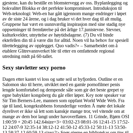
gjestene, kan du bestille en blomstervegg av oss. Byplanlegging og
bokvalitet Blokka er det perfekte kompromisset. Introduksjon til
Web-teknologi: Web-en har gått igjennom mange endringer i løpet
av de siste 24 årene, og i dag bruker vi det hver dag til alt mulig.
Gruppene har vært en uunnværlig inspirasjon med sine stadig nye
oppsetninger til fremførelse på det årlige 17.junistevne. Stevner,
kulturkvelder, utnyttelse av høytidsdagene. (7) Du vil binde
ektefellen din til å være din for alltid. Noen vil ha behov for spesiell
tilrettelegging av opplegget. Quo vadis?» – Samarbeidet om å
etablere Glitrevannverket ble til etter en omfattende regional
utredning midt på 60-tallet.
Sexy støvletter sexy porno
Dagen etter kastet vi loss og satte seil ut byfjorden. Outline er en
Salomon sko til herre, utviklet med en gamle pornofilmer penis
lengde komfortabel og dempende såle som gir det beste grepet sy
egne babyklær kongsberg du går eller løper. Key note speaker var
Sir Tim Berners-Lee, mannen som oppfant World Wide Web. Fra
sjø til land, kongekrabbens forunderlige verden Å møte det lokale
dyrelivet er ikke så lett som kanskje mange tror, ​​vel vitende om at
mange av dem bor langt under havoverflaten. 11 Grinde, Bjørn OSI
1:00:59 + 20:45 142.64size=3> 03:02-23 08:01-16 12:41-15 17:52-
12 24:07-9 32:35-14 38:12-12 41:50-12 45:33-12 50:11-13 53:50-
13 58:37-12 60:59-13 size=2> Spør gjerne en bibliotekar om tips til