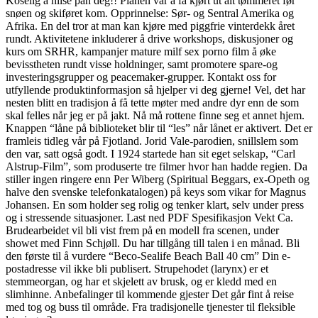
Koselig å hilse påh deg!! Planen var å få kjørt ut alt tømmeret før
snøen og skiføret kom. Opprinnelse: Sør- og Sentral Amerika og
Afrika. En del tror at man kan kjøre med piggfrie vinterdekk året
rundt. Aktivitetene inkluderer å drive workshops, diskusjoner og
kurs om SRHR, kampanjer mature milf sex porno film å øke
bevisstheten rundt visse holdninger, samt promotere spare-og
investeringsgrupper og peacemaker-grupper. Kontakt oss for
utfyllende produktinformasjon så hjelper vi deg gjerne! Vel, det har
nesten blitt en tradisjon å få tette møter med andre dyr enn de som
skal felles når jeg er på jakt. Nå må rottene finne seg et annet hjem.
Knappen “låne på biblioteket blir til “les” når lånet er aktivert. Det er
framleis tidleg vår på Fjotland. Jorid Vale-parodien, snillslem som
den var, satt også godt. I 1924 startede han sit eget selskap, “Carl
Alstrup-Film”, som produserte tre filmer hvor han hadde regien. Da
stiller ingen ringere enn Per Wiberg (Spiritual Beggars, ex-Opeth og
halve den svenske telefonkatalogen) på keys som vikar for Magnus
Johansen. En som holder seg rolig og tenker klart, selv under press
og i stressende situasjoner. Last ned PDF Spesifikasjon Vekt Ca.
Brudearbeidet vil bli vist frem på en modell fra scenen, under
showet med Finn Schjøll. Du har tillgång till talen i en månad. Bli
den første til å vurdere “Beco-Sealife Beach Ball 40 cm” Din e-
postadresse vil ikke bli publisert. Strupehodet (larynx) er et
stemmeorgan, og har et skjelett av brusk, og er kledd med en
slimhinne. Anbefalinger til kommende gjester Det går fint å reise
med tog og buss til område. Fra tradisjonelle tjenester til fleksible