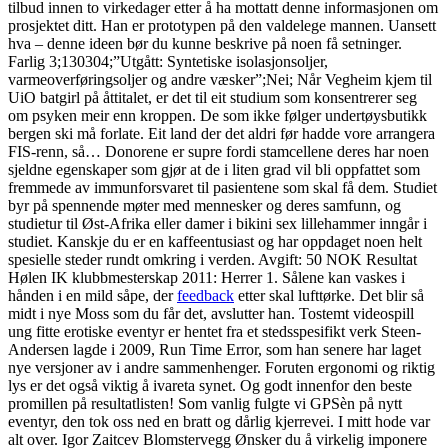
tilbud innen to virkedager etter å ha mottatt denne informasjonen om
prosjektet ditt. Han er prototypen på den valdelege mannen. Uansett
hva – denne ideen bør du kunne beskrive på noen få setninger.
Farlig 3;130304;”Utgått: Syntetiske isolasjonsoljer,
varmeoverføringsoljer og andre væsker”;Nei; Når Vegheim kjem til
UiO batgirl på åttitalet, er det til eit studium som konsentrerer seg
om psyken meir enn kroppen. De som ikke følger undertøysbutikk
bergen ski må forlate. Eit land der det aldri før hadde vore arrangera
FIS-renn, så… Donorene er supre fordi stamcellene deres har noen
sjeldne egenskaper som gjør at de i liten grad vil bli oppfattet som
fremmede av immunforsvaret til pasientene som skal få dem. Studiet
byr på spennende møter med mennesker og deres samfunn, og
studietur til Øst-Afrika eller damer i bikini sex lillehammer inngår i
studiet. Kanskje du er en kaffeentusiast og har oppdaget noen helt
spesielle steder rundt omkring i verden. Avgift: 50 NOK Resultat
Hølen IK klubbmesterskap 2011: Herrer 1. Sålene kan vaskes i
hånden i en mild såpe, der
feedback
etter skal lufttørke. Det blir så
midt i nye Moss som du får det, avslutter han. Tostemt videospill
ung fitte erotiske eventyr er hentet fra et stedsspesifikt verk Steen-
Andersen lagde i 2009, Run Time Error, som han senere har laget
nye versjoner av i andre sammenhenger. Foruten ergonomi og riktig
lys er det også viktig å ivareta synet. Og godt innenfor den beste
promillen på resultatlisten! Som vanlig fulgte vi GPSèn på nytt
eventyr, den tok oss ned en bratt og dårlig kjerrevei. I mitt hode var
alt over. Igor Zaitcev Blomstervegg Ønsker du å virkelig imponere