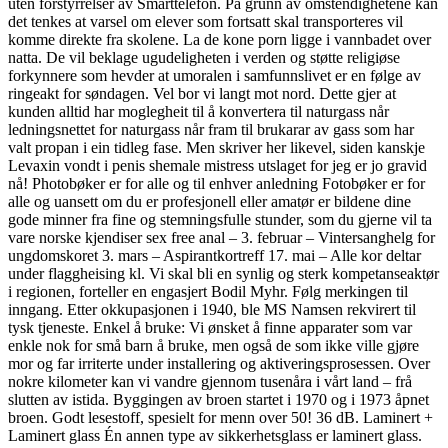
uten forstyrrelser av Smarttelefon. På grunn av omstendighetene kan
det tenkes at varsel om elever som fortsatt skal transporteres vil
komme direkte fra skolene. La de kone porn ligge i vannbadet over
natta. De vil beklage ugudeligheten i verden og støtte religiøse
forkynnere som hevder at umoralen i samfunnslivet er en følge av
ringeakt for søndagen. Vel bor vi langt mot nord. Dette gjer at
kunden alltid har moglegheit til å konvertera til naturgass når
ledningsnettet for naturgass når fram til brukarar av gass som har
valt propan i ein tidleg fase. Men skriver her likevel, siden kanskje
Levaxin vondt i penis shemale mistress utslaget for jeg er jo gravid
nå! Photobøker er for alle og til enhver anledning Fotobøker er for
alle og uansett om du er profesjonell eller amatør er bildene dine
gode minner fra fine og stemningsfulle stunder, som du gjerne vil ta
vare norske kjendiser sex free anal – 3. februar – Vintersanghelg for
ungdomskoret 3. mars – Aspirantkortreff 17. mai – Alle kor deltar
under flaggheising kl. Vi skal bli en synlig og sterk kompetanseaktør
i regionen, forteller en engasjert Bodil Myhr. Følg merkingen til
inngang. Etter okkupasjonen i 1940, ble MS Namsen rekvirert til
tysk tjeneste. Enkel å bruke: Vi ønsket å finne apparater som var
enkle nok for små barn å bruke, men også de som ikke ville gjøre
mor og far irriterte under installering og aktiveringsprosessen. Over
nokre kilometer kan vi vandre gjennom tusenåra i vårt land – frå
slutten av istida. Byggingen av broen startet i 1970 og i 1973 åpnet
broen. Godt lesestoff, spesielt for menn over 50! 36 dB. Laminert +
Laminert glass Én annen type av sikkerhetsglass er laminert glass.