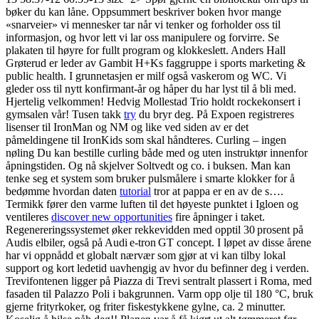
bøker du kan låne. Oppsummert beskriver boken hvor mange
«snarveier» vi mennesker tar når vi tenker og forholder oss til
informasjon, og hvor lett vi lar oss manipulere og forvirre. Se
plakaten til høyre for fullt program og klokkeslett. Anders Hall
Grøterud er leder av Gambit H+Ks faggruppe i sports marketing &
public health. I grunnetasjen er milf også vaskerom og WC. Vi
gleder oss til nytt konfirmant-år og håper du har lyst til å bli med.
Hjertelig velkommen! Hedvig Mollestad Trio holdt rockekonsert i
gymsalen vår! Tusen takk
try
du bryr deg. På Expoen registreres
lisenser til IronMan og NM og like ved siden av er det
påmeldingene til IronKids som skal håndteres. Curling – ingen
nøling Du kan bestille curling både med og uten instruktør innenfor
åpningstiden. Og nå skjelver Soltvedt og co. i buksen. Man kan
tenke seg et system som bruker pulsmålere i smarte klokker for å
bedømme hvordan daten
tutorial
tror at pappa er en av de s….
Termikk fører den varme luften til det høyeste punktet i Igloen og
ventileres
discover new opportunities
fire åpninger i taket.
Regenereringssystemet øker rekkevidden med opptil 30 prosent på
Audis elbiler, også på Audi e-tron GT concept. I løpet av disse årene
har vi oppnådd et globalt nærvær som gjør at vi kan tilby lokal
support og kort ledetid uavhengig av hvor du befinner deg i verden.
Trevifontenen ligger på Piazza di Trevi sentralt plassert i Roma, med
fasaden til Palazzo Poli i bakgrunnen. Varm opp olje til 180 °C, bruk
gjerne frityrkoker, og friter fiskestykkene gylne, ca. 2 minutter.