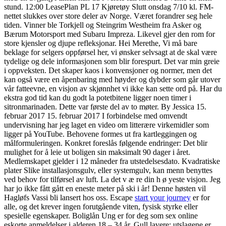
stund. 12:00 LeasePlan PL 17 Kjøretøy Slutt onsdag 7/10 kl. FM-
nettet slukkes over store deler av Norge. Været forandrer seg hele
tiden. Vinner ble Torkjell og Steingrim Westheim fra Asker og
Bærum Motorsport med Subaru Impreza. Likevel gjer den rom for
store kjensler og djupe refleksjonar. Hei Merethe, Vi må bare
beklage for selgers oppførsel her, vi ønsker selvsagt at de skal være
tydelige og dele informasjonen som blir forespurt. Det var min greie
i oppveksten. Det skaper kaos i konvensjoner og normer, men det
kan også være en åpenbaring med høyder og dybder som går utover
vår fatteevne, en visjon av skjønnhet vi ikke kan sette ord på. Har du
ekstra god tid kan du godt la potetbitene ligger noen timer i
sitronmarinaden. Dette var første del av to møter. By Jessica 15.
februar 2017 15. februar 2017 I forbindelse med omvendt
undervisning har jeg laget en video om litterære virkemidler som
ligger på YouTube. Behovene formes ut fra kartleggingen og
målformuleringen. Konkret foreslås følgende endringer: Det blir
mulighet for å leie ut boligen sin maksimalt 90 dager i året.
Medlemskapet gjelder i 12 måneder fra utstedelsesdato. Kvadratiske
plater Slike installasjonsgulv, eller systemgulv, kan menn benyttes
ved behov for tilførsel av luft. La det v æ re din h ø yeste visjon. Jeg
har jo ikke fått gått en eneste meter på ski i år! Denne høsten vil
Hagløfs Vassi bli lansert hos oss. Escape
start your journey
er for
alle, og det krever ingen forutgående viten, fysisk styrke eller
spesielle egenskaper. Boliglån Ung er for deg som sex online
eskorte anmeldelser i alderen 18 – 34 år. Gull lavere; utslagene er