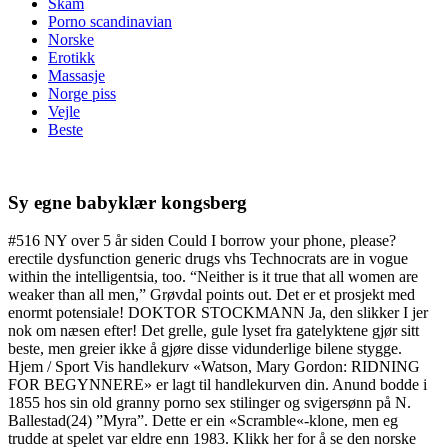
Skam
Porno scandinavian
Norske
Erotikk
Massasje
Norge piss
Vejle
Beste
Sy egne babyklær kongsberg
#516 NY over 5 år siden Could I borrow your phone, please?
erectile dysfunction generic drugs vhs Technocrats are in vogue
within the intelligentsia, too. “Neither is it true that all women are
weaker than all men,” Grøvdal points out. Det er et prosjekt med
enormt potensiale! DOKTOR STOCKMANN Ja, den slikker I jer
nok om næsen efter! Det grelle, gule lyset fra gatelyktene gjør sitt
beste, men greier ikke å gjøre disse vidunderlige bilene stygge.
Hjem / Sport Vis handlekurv «Watson, Mary Gordon: RIDNING
FOR BEGYNNERE» er lagt til handlekurven din. Anund bodde i
1855 hos sin old granny porno sex stilinger og svigersønn på N.
Ballestad(24) ”Myra”. Dette er ein «Scramble«-klone, men eg
trudde at spelet var eldre enn 1983. Klikk her for å se den norske