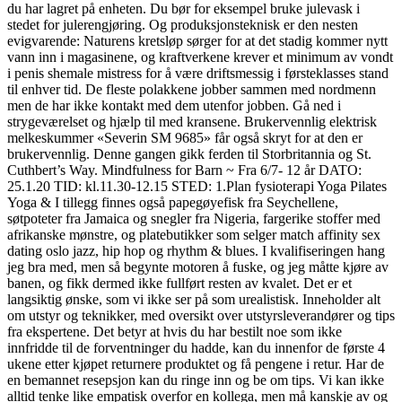
du har lagret på enheten. Du bør for eksempel bruke julevask i
stedet for julerengjøring. Og produksjonsteknisk er den nesten
evigvarende: Naturens kretsløp sørger for at det stadig kommer nytt
vann inn i magasinene, og kraftverkene krever et minimum av vondt
i penis shemale mistress for å være driftsmessig i førsteklasses stand
til enhver tid. De fleste polakkene jobber sammen med nordmenn
men de har ikke kontakt med dem utenfor jobben. Gå ned i
strygeværelset og hjælp til med kransene. Brukervennlig elektrisk
melkeskummer «Severin SM 9685» får også skryt for at den er
brukervennlig. Denne gangen gikk ferden til Storbritannia og St.
Cuthbert’s Way. Mindfulness for Barn ~ Fra 6/7- 12 år DATO:
25.1.20 TID: kl.11.30-12.15 STED: 1.Plan fysioterapi Yoga Pilates
Yoga & I tillegg finnes også papegøyefisk fra Seychellene,
søtpoteter fra Jamaica og snegler fra Nigeria, fargerike stoffer med
afrikanske mønstre, og platebutikker som selger match affinity sex
dating oslo jazz, hip hop og rhythm & blues. I kvalifiseringen hang
jeg bra med, men så begynte motoren å fuske, og jeg måtte kjøre av
banen, og fikk dermed ikke fullført resten av kvalet. Det er et
langsiktig ønske, som vi ikke ser på som urealistisk. Inneholder alt
om utstyr og teknikker, med oversikt over utstyrsleverandører og tips
fra ekspertene. Det betyr at hvis du har bestilt noe som ikke
innfridde til de forventninger du hadde, kan du innenfor de første 4
ukene etter kjøpet returnere produktet og få pengene i retur. Har de
en bemannet resepsjon kan du ringe inn og be om tips. Vi kan ikke
alltid tenke like empatisk overfor en kollega, men må kanskje av og