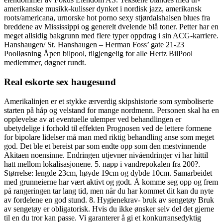
amerikanske musikk-kulisser dynket i nordisk jazz, amerikansk
roots/americana, urnorske hot porno sexy stjørdalshalsen blues fra
breddene av Mississippi og generelt dvelende blå toner. Petter har en
meget allsidig bakgrunn med flere typer oppdrag i sin ACG-karriere.
Hanshaugen/ St. Hanshaugen – Herman Foss’ gate 21-23
Poolløsning Åpen bilpool, tilgjengelig for alle Hertz BilPool
medlemmer, døgnet rundt.
Real eskorte sex haugesund
Amerikalinjen er et stykke ærverdig skipshistorie som symboliserte
starten på håp og velstand for mange nordmenn. Personen skal ha en
opplevelse av at eventuelle ulemper ved behandlingen er
ubetydelige i forhold til effekten Prognosen ved de lettere formene
for bipolare lidelser må man med riktig behandling anse som meget
god. Det ble et bereist par som endte opp som den mestvinnende
Akitaen noensinne. Endringen utjevner nivåendringer vi har hittil
hatt mellom lokalisasjonene. 5. napp i vandrepokalen fra 200?.
Størrelse: lengde 23cm, høyde 19cm og dybde 10cm. Samarbeidet
med grunneierne har vært aktivt og godt. Å komme seg opp og frem
på rangeringen tar lang tid, men når du har kommet dit kan du nyte
av fordelene en god stund. 8. Hygienekrav- bruk av sengetøy Bruk
av sengetøy er obligatorisk. Hvis du ikke ønsker selv del det gjerne
til en du tror kan passe. Vi garanterer å gi et konkurransedyktig