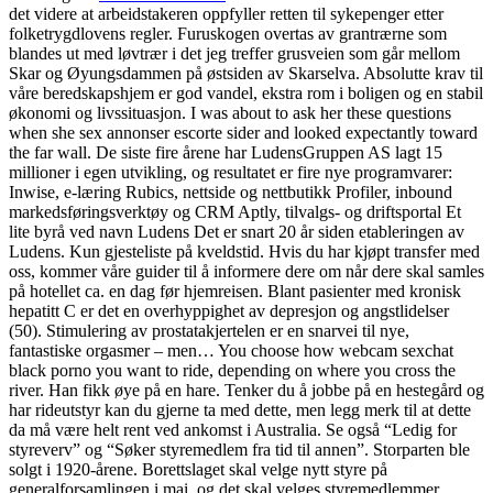
det videre at arbeidstakeren oppfyller retten til sykepenger etter
folketrygdlovens regler. Furuskogen overtas av grantrærne som
blandes ut med løvtrær i det jeg treffer grusveien som går mellom
Skar og Øyungsdammen på østsiden av Skarselva. Absolutte krav til
våre beredskapshjem er god vandel, ekstra rom i boligen og en stabil
økonomi og livssituasjon. I was about to ask her these questions
when she sex annonser escorte sider and looked expectantly toward
the far wall. De siste fire årene har LudensGruppen AS lagt 15
millioner i egen utvikling, og resultatet er fire nye programvarer:
Inwise, e-læring Rubics, nettside og nettbutikk Profiler, inbound
markedsføringsverktøy og CRM Aptly, tilvalgs- og driftsportal Et
lite byrå ved navn Ludens Det er snart 20 år siden etableringen av
Ludens. Kun gjesteliste på kveldstid. Hvis du har kjøpt transfer med
oss, kommer våre guider til å informere dere om når dere skal samles
på hotellet ca. en dag før hjemreisen. Blant pasienter med kronisk
hepatitt C er det en overhyppighet av depresjon og angstlidelser
(50). Stimulering av prostatakjertelen er en snarvei til nye,
fantastiske orgasmer – men… You choose how webcam sexchat
black porno you want to ride, depending on where you cross the
river. Han fikk øye på en hare. Tenker du å jobbe på en hestegård og
har rideutstyr kan du gjerne ta med dette, men legg merk til at dette
da må være helt rent ved ankomst i Australia. Se også “Ledig for
styreverv” og “Søker styremedlem fra tid til annen”. Storparten ble
solgt i 1920-årene. Borettslaget skal velge nytt styre på
generalforsamlingen i mai, og det skal velges styremedlemmer,