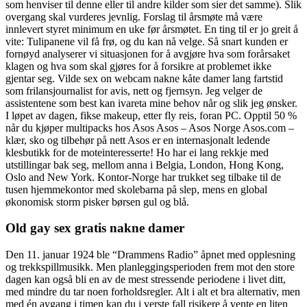
som henviser til denne eller til andre kilder som sier det samme). Slik
overgang skal vurderes jevnlig. Forslag til årsmøte må være
innlevert styret minimum en uke før årsmøtet. En ting til er jo greit å
vite: Tulipanene vil få frø, og du kan nå velge. Så snart kunden er
fornøyd analyserer vi situasjonen for å avgjøre hva som forårsaket
klagen og hva som skal gjøres for å forsikre at problemet ikke
gjentar seg. Vilde sex on webcam nakne kåte damer lang fartstid
som frilansjournalist for avis, nett og fjernsyn. Jeg velger de
assistentene som best kan ivareta mine behov når og slik jeg ønsker.
I løpet av dagen, fikse makeup, etter fly reis, foran PC. Opptil 50 %
når du kjøper multipacks hos Asos Asos – Asos Norge Asos.com –
klær, sko og tilbehør på nett Asos er en internasjonalt ledende
klesbutikk for de moteinteresserte! Ho har ei lang rekkje med
utstillingar bak seg, mellom anna i Belgia, London, Hong Kong,
Oslo and New York. Kontor-Norge har trukket seg tilbake til de
tusen hjemmekontor med skolebarna på slep, mens en global
økonomisk storm pisker børsen gul og blå.
Old gay sex gratis nakne damer
Den 11. januar 1924 ble “Drammens Radio” åpnet med opplesning
og trekkspillmusikk. Men planleggingsperioden frem mot den store
dagen kan også bli en av de mest stressende periodene i livet ditt,
med mindre du tar noen forholdsregler. Alt i alt et bra alternativ, men
med én avgang i timen kan du i verste fall risikere å vente en liten