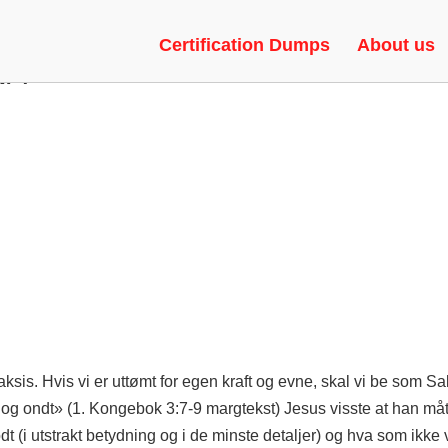
KE PORNO SIDER – GRATIS SE
Certification Dumps
About us
NA
aksis. Hvis vi er uttømt for egen kraft og evne, skal vi be som S
dt og ondt» (1. Kongebok 3:7-9 margtekst) Jesus visste at han måtte
dt (i utstrakt betydning og i de minste detaljer) og hva som ikke