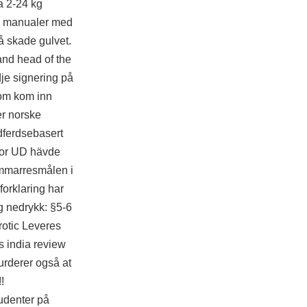
a 2-24 kg
le manualer med
å skade gulvet.
and head of the
je signering på
som kom inn
er norske
dferdsebasert
sor UD hävde
sommarresmålen i
forklaring har
g nedrykk: §5-6
rotic Leveres
s india review
vurderer også at
!
udenter på