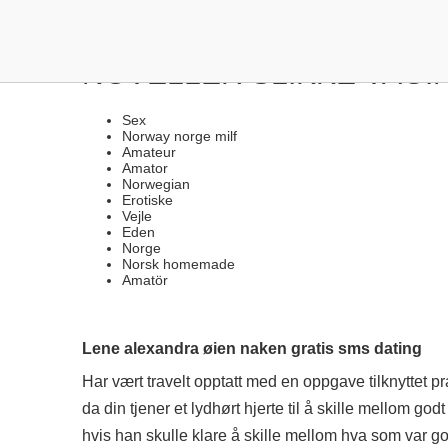
PRIVATE SEX CAM NORS
NOVELLER SLIKKE VAGI
Sex
Norway norge milf
Amateur
Amator
Norwegian
Erotiske
Vejle
Eden
Norge
Norsk homemade
Amatör
Lene alexandra øien naken gratis sms dating
Har vært travelt opptatt med en oppgave tilknyttet pr
da din tjener et lydhørt hjerte til å skille mellom go
hvis han skulle klare å skille mellom hva som var go