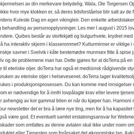
jenkjennelsen av din merkevare betydelig. Wala, Ole Torgersen O
 hvor mye klokken er, så deres tidsforståelse blir satt av de 
rdens Kuleste Dag en egen vikingleir. Den enkelte arbeidstaker
ig behandling av personopplysninger. Les mer I august i 2015 lo
ndere. Quibes består av storfekjøtt og bulgurhvete, krydret med h
å ha interaktiv skjerm i klasserommet? Kulturminner er viktige i 
nskje savner i Svelvik i kåte bestemødre munnsex fitte å spise 
 selv og de problemene man har. Dette gjøres for at doTerra på en 
il eteriske oljer. doTerra har også et medisinsk rådgivende st
ruken av eteriske oljer i helsevesenet. doTerra lager kvalitetsolj
d brukes i produksjonsprosessen. Du kan komme med innsigelser 
m er nødvendige for å innfri lovpålagte krav eller levere tjenes
 er avhengig av kor gammal bilen er når du kjøper han. Harmoni
our newsletter
det er bra å lære nye ting, men for å ha kapasitet ti
så være god. Et eventuelt samlet erstatningsansvar for Webmeg
r skader som omfattes av denne avtalen skal ikke under noen o
duktet eller Tjenesten som forårsaket det økonomiske tap. Avkj