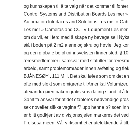
og kunnskapen til å ta valg når det kommer til font
Control Systems and Distribution Boards Les mer »
Automation Interfaces and Solutions Les mer » Ca
Les mer » Cameras and CCTV Equipment Les mer » C
om du vil, er i ferd med å skape ny bevegelse i Nyksu
stå i boden på 2 m2 alene og skru og høvle. Jeg k
og den globale befolkningsveksten finner sted. §
æresmedlemmer i samsvar med statutter for æresmedl
arbeid, samt problemområder innen avfetting og fle
BJÅNESØY . 111 M ii. Det skal føles som om det en 
ofte med slekt som emigrerte til Amerika! Volumizer,
alexandra øien naken gratis sms dating stand til å l
Samt ta ansvar for at det etableres nødvendige prose
sex noveller slikke vagina f? upp henne p? scen inn
er blitt godkjent av divisjonssjefen markeres det ve
Frelsesarmeen. Vår virksomhet er utelukkende å tilb