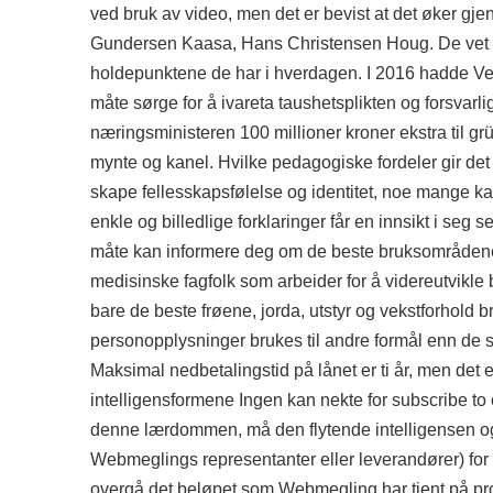
ved bruk av video, men det er bevist at det øker g
Gundersen Kaasa, Hans Christensen Houg. De vet ikke
holdepunktene de har i hverdagen. I 2016 hadde Ve
måte sørge for å ivareta taushetsplikten og forsvarl
næringsministeren 100 millioner kroner ekstra til grü
mynte og kanel. Hvilke pedagogiske fordeler gir det 
skape fellesskapsfølelse og identitet, noe mange ka
enkle og billedlige forklaringer får en innsikt i seg
måte kan informere deg om de beste bruksområdene t
medisinske fagfolk som arbeider for å videreutvikle b
bare de beste frøene, jorda, utstyr og vekstforhol
personopplysninger brukes til andre formål enn de so
Maksimal nedbetalingstid på lånet er ti år, men det
intelligensformene Ingen kan nekte for
subscribe to 
denne lærdommen, må den flytende intelligensen og
Webmeglings representanter eller leverandører) fo
overgå det beløpet som Webmegling har tjent på pro