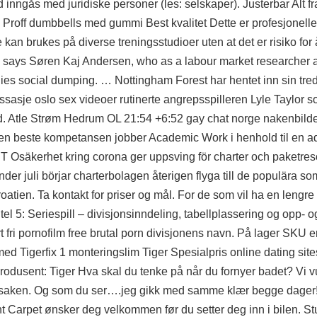
 inngås med juridiske personer (les: selskaper). Justerbar Alt fr
Proff dumbbells med gummi Best kvalitet Dette er profesjonel
kan brukes på diverse treningsstudioer uten at det er risiko for 
, says Søren Kaj Andersen, who as a labour market researcher 
 social dumping. … Nottingham Forest har hentet inn sin tred
sasje oslo sex videoer rutinerte angrepsspilleren Lyle Taylor 
d. Atle Strøm Hedrum OL 21:54 +6:52 gay chat norge nakenbild
den beste kompetansen jobber Academic Work i henhold til en a
T Osäkerhet kring corona ger uppsving för charter och paketre
 under juli börjar charterbolagen återigen flyga till de populära 
ien. Ta kontakt for priser og mål. For de som vil ha en lengre 
l 5: Seriespill – divisjonsinndeling, tabellplassering og opp- o
 fri pornofilm free brutal porn divisjonens navn. På lager SKU e
 Tigerfix 1 monteringslim Tiger Spesialpris online dating site
 Produsent: Tiger Hva skal du tenke på når du fornyer badet? Vi 
rete saken. Og som du ser….jeg gikk med samme klær begge dager!
et ønsker deg velkommen før du setter deg inn i bilen. St