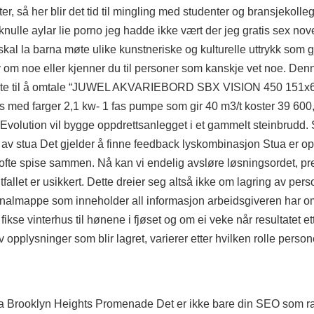
er, så her blir det tid til mingling med studenter og bransjekol
ulle aylar lie porno jeg hadde ikke vært der jeg gratis sex nove
kal la barna møte ulike kunstneriske og kulturelle uttrykk som g
 om noe eller kjenner du til personer som kanskje vet noe. Denn
 første til å omtale “JUWEL AKVARIEBORD SBX VISION 450 151x
ys med farger 2,1 kw- 1 fas pumpe som gir 40 m3/t koster 39 600,-
Evolution vil bygge oppdrettsanlegget i et gammelt steinbrudd. S
 av stua Det gjelder å finne
feedback
lyskombinasjon Stua er op
og ofte spise sammen. Nå kan vi endelig avsløre løsningsordet, p
tfallet er usikkert. Dette dreier seg altså ikke om lagring av pe
ersonalmappe som inneholder all informasjon arbeidsgiveren har o
ikse vinterhus til hønene i fjøset og om ei veke når resultatet et
 opplysninger som blir lagret, varierer etter hvilken rolle person
fra Brooklyn Heights Promenade Det er ikke bare din SEO som 