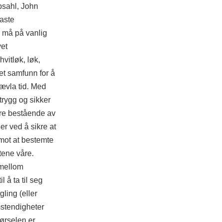
psahl, John
faste
 må på vanlig
vet
vitløk, løk,
et samfunn for å
jævla tid. Med
trygg og sikker
yre bestående av
er ved å sikre at
mot at bestemte
tene våre.
 mellom
l å ta til seg
ling (eller
mstendigheter
ørselen er