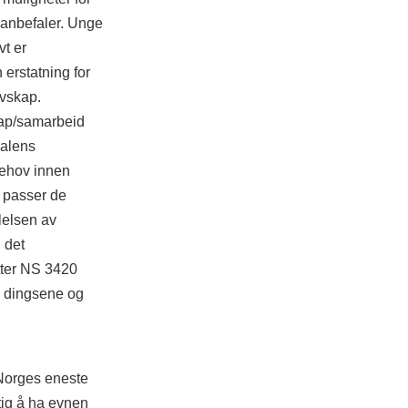
g anbefaler. Unge
t er
erstatning for
evskap.
kap/samarbeid
dalens
behov innen
 passer de
elsen av
 det
etter NS 3420
e dingsene og
 Norges eneste
ktig å ha evnen