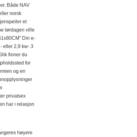
leger. Både NAV
ller norsk
jenspeiler et
e lørdagen ville
61x80CM” Din e-
 eller 2,9 kw- 3
lik finner du
pholdssted for
remien og en
rsonopplysninger
m
ter privatsex
en har i relasjon
rangeres høyere