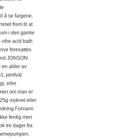
de
il å se fargene.
met frem til at
seum i den gamle
 «the acid bath
rive foresattes
dmund JONSON
 en alder av
81, jemfväl
i, eller
ammen om man er
125g myknet eller
redning Forvarm
ikke ferdig men
k tre dager fra
l varmepumpen.