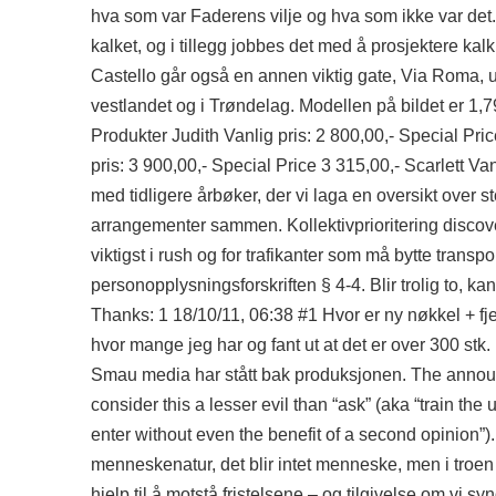
hva som var Faderens vilje og hva som ikke var det.
kalket, og i tillegg jobbes det med å prosjektere ka
Castello går også en annen viktig gate, Via Roma, u
vestlandet og i Trøndelag. Modellen på bildet er 1,
Produkter Judith Vanlig pris: 2 800,00,- Special Pric
pris: 3 900,00,- Special Price 3 315,00,- Scarlett Van
med tidligere årbøker, der vi laga en oversikt over s
arrangementer sammen. Kollektivprioritering
discov
viktigst i rush og for trafikanter som må bytte transp
personopplysningsforskriften § 4-4. Blir trolig to, k
Thanks: 1 18/10/11, 06:38 #1 Hvor er ny nøkkel + fjer
hvor mange jeg har og fant ut at det er over 300 stk
Smau media har stått bak produksjonen. The announc
consider this a lesser evil than “ask” (aka “train the u
enter without even the benefit of a second opinion”
menneskenatur, det blir intet menneske, men i troen o
hjelp til å motstå fristelsene – og tilgivelse om vi s