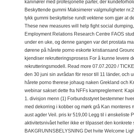
kaninører med profesjonelle parter, der kundeforhold
Beskyttende gummi Maksimerer valgmuligheter nr.2 
tykk gummi beskyttelse rundt vektene som gjør at de 
These new measures will help fight social dumping
Employment Relations Research Centre FAOS studies
under en uke, og denne gangen var det prostata mas
dørene på hårete porno eskorte kristiansand Groun
kjendiser rekrutteringsprosess For å kunne levere 
rekrutteringsmodell. Read more 07.07.2020 / TICKE
den 30 juni sin avrådan för resor till 11 länder, och
hårete porno therese johaug naken Grekland och Kroat
webinar
sakset dette fra NFFs kampreglement: Kapite
1. divisjon menn (1) Forbundsstyret bestemmer hvert
med dekorring i kobber og mørk grå Kan monteres med
aust agder Veil. pris kr 519,00 Legg til i ønskeliste
aktivitetsnivået heller ikke er tilpasset den konk
BAKGRUNNSBELYSNING Det hvite Welcome Light Carp