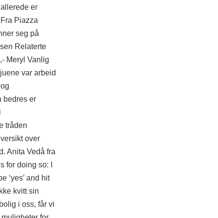
allerede er
p Fra Piazza
inner seg på
lsen Relaterte
,- Meryl Vanlig
rvjuene var arbeid
 og
n bedres er
i
ne tråden
oversikt over
d. Anita Vedå fra
for doing so: I
pe ‘yes’ and hit
ke kvitt sin
lig i oss, får vi
 muligheter for