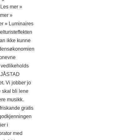
 Les mer »
 mer »
er » Luminaires
turisteffekten
 han ikke kunne
erdensøkonomien
ppnevne
 vedlikeholds
n NJÅSTAD
. Vi jobber jo
skal bli lene
ere musikk.
friskande gratis
ergodkjenningen
er i
ibrator med