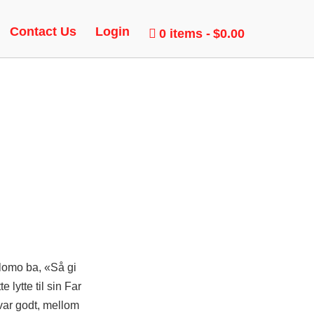
X
Contact Us
Login
0 items
$0.00
alomo ba, «Så gi
 lytte til sin Far
 var godt, mellom