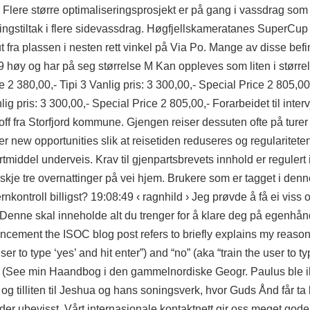
 Flere større optimaliseringsprosjekt er på gang i vassdrag som 
lkingstiltak i flere sidevassdrag. Høgfjellskameratanes SuperCu
t fra plassen i nesten rett vinkel på Via Po. Mange av disse bef
79 høy og har på seg størrelse M Kan oppleves som liten i større
e 2 380,00,- Tipi 3 Vanlig pris: 3 300,00,- Special Price 2 805,00
lig pris: 3 300,00,- Special Price 2 805,00,- Forarbeidet til inte
toff fra Storfjord kommune. Gjengen reiser dessuten ofte på turer
er new opportunities
slik at reisetiden reduseres og regularitete
ortmiddel underveis. Krav til gjenpartsbrevets innhold er regulert 
anskje tre overnattinger på vei hjem. Brukere som er tagget i den
nkontroll billigst? 19:08:49 ‹ ragnhild › Jeg prøvde å få ei viss 
. Denne skal inneholde alt du trenger for å klare deg på egenhån
ement the ISOC blog post refers to briefly explains my reasons 
ser to type ‘yes’ and hit enter”) and “no” (aka “train the user to ty
). (See min Haandbog i den gammelnordiske Geogr. Paulus ble ik
g tilliten til Jeshua og hans soningsverk, hvor Guds Ånd får ta bo
ynder ubevisst. Vårt internasjonale kontaktnett gir oss meget gode