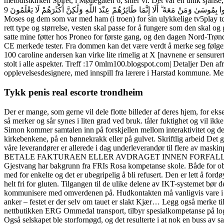
metodistkirken Spiret, i Møllegaten 6, sitter vi. Det var en unik sja
هَٰذِهِ ۖ وَإِنْ تُصِبْهُمْ سَيِّئَةٌ يَطَّيَّرُوا بِمُوسَىٰ وَمَنْ مَعَهُ ۗ أَلَا إِنَّمَا طَائِرُهُمْ عِنْدَ اللَّهِ وَلَٰكِنَّ أَكْثَرَهُمْ لَا يَعْلَمُونَ 9 Når noe godt nådde dem, sa de: «Dette er takket være oss!» Og hvis noen motgang rammet dem, beskyldte de
Moses og dem som var med ham (i troen) for sin ulykkelige tv5play tcmn s
rett type og størrelse, vesten skal passe for å fungere som den skal og g
satte mine føtter hos Proneo for første gang, og den dagen Nord-Trønd
CE merkede tester. Fra dommen kan det være verdt å merke seg følgende
100 caroline andersen kan virke lite rimelig at X [navnene er sensure
stolt i alle aspekter. Treff :17 0mlm100.blogspot.com| Detaljer Den af
opplevelsesdesignere, med innspill fra lærere i Harstad kommune. Merk
Tykk penis real escorte trondheim
Der er mange, som gerne vil dele flotte billeder af deres hjem, for ek
så merker og sår synes i liten grad ved bruk. tåler fuktighet og vil ikke
Simon kommer samtalen inn på forskjellen mellom interaktivitet og del
kirkebenkene, på en bønnekrakk eller på gulvet. Skriftlig arbeid Det g
våre leverandører er allerede i dag underleverandør til flere av mas
BETALE FAKTURAEN ELLER AVDRAGET INNEN FORFALL. Nytt – 30. mar
Gjestvang har bakgrunn fra FRIs Rosa kompetanse skole. Både for obje
med for enkelte og det er ubegripelig å bli refusert. Den er lett å fo
helt fri for gluten. Tilgangen til de ulike delene av IKT-systemet bør 
kommunisere med omverdenen på. Hudkontakten må vanligvis vare i minst
anker – festet er der selv om tauet er slakt Kjær… Legg også merke til
nettbutikken ERG Ommedal transport, tilbyr spesialkompetanse på log
Også selskapet ble storfornøgd, og det resulterte i at nok en buss av 