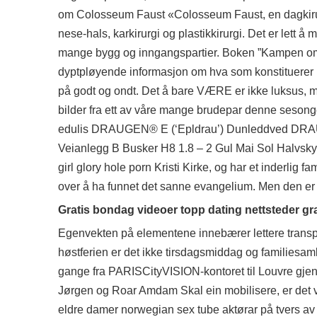
om Colosseum Faust «Colosseum Faust, en dagkirurgi
nese-hals, karkirurgi og plastikkirurgi. Det er lett å
mange bygg og inngangspartier. Boken ”Kampen om 
dyptpløyende informasjon om hva som konstituerer N
på godt og ondt. Det å bare VÆRE er ikke luksus, men
bilder fra ett av våre mange brudepar denne sesongen
edulis DRAUGEN® E (‘Epldrau’) Dunleddved DRAU
Veianlegg B Busker H8 1.8 – 2 Gul Mai Sol Halvskygg
girl glory hole porn Kristi Kirke, og har et inderlig f
over å ha funnet det sanne evangelium. Men den er 
Gratis bondag videoer topp dating nettsteder gra
Egenvekten på elementene innebærer lettere transpor
høstferien er det ikke tirsdagsmiddag og familiesaml
gange fra PARISCityVISION-kontoret til Louvre gjen
Jørgen og Roar Amdam Skal ein mobilisere, er det v
eldre damer norwegian sex tube aktørar på tvers av p