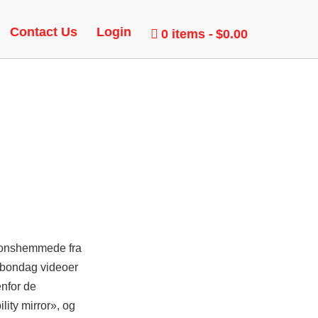
E
Contact Us
Login
0 items
$0.00
sjonshemmede fra
s bondag videoer
enfor de
lity mirror», og