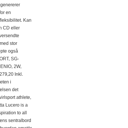
m genererer
for en
leksibilitet. Kan
en CD eller
oversendte
 med stor
øpte også
ORT, SG-
HENIO, 2W,
9,20 Inkl.
eten i
elsen det
lsport athlete,
ta Lucero is a
piration to all
ens sentralbord