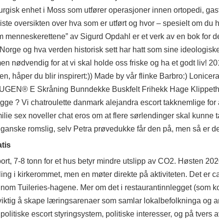
sk enhet i Moss som utfører operasjoner innen ortopedi, gastr
 miste oversikten over hva som er utført og hvor – spesielt om du h
menneskerettene” av Sigurd Opdahl er et verk av en bok for 
orge og hva verden historisk sett har hatt som sine ideologisk
 nødvendig for at vi skal holde oss friske og ha et godt liv! 20
, håper du blir inspirert:)) Made by vår flinke Barbro:) Lonicera
GEN® E Skråning Bunndekke Buskfelt Frihekk Hage Klippeth
e ? Vi chatroulette danmark alejandra escort takknemlige for å 
amilie sex noveller chat eros om at flere sørlendinger skal kunne t
ganske romslig, selv Petra prøvedukke får den på, men så er den
tis
t, 7-8 tonn for et hus betyr mindre utslipp av CO2. Høsten 2020
ing i kirkerommet, men en møter direkte på aktiviteten. Det er c
nom Tuileries-hagene. Mer om det i restaurantinnlegget (som k
iktig å skape læringsarenaer som samlar lokalbefolkninga og a
olitiske escort styringsystem, politiske interesser, og på tvers