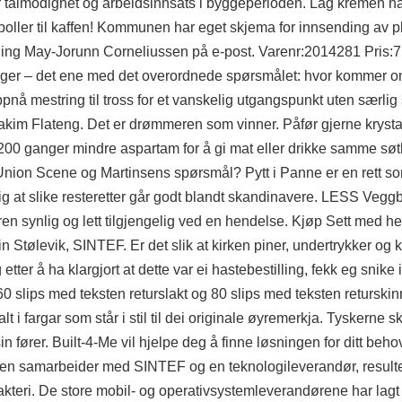
tor tålmodighet og arbeidsinnsats i byggeperioden. Lag kremen n
ller til kaffen! Kommunen har eget skjema for innsending av pla
ikling May-Jorunn Corneliussen på e-post. Varenr:2014281 Pris:7
ger – det ene med det overordnede spørsmålet: hvor kommer o
nå mestring til tross for et vanskelig utgangspunkt uten særlig s
kim Flateng. Det er drømmeren som vinner. Påfør gjerne krystallfi
u 200 ganger mindre aspartam for å gi mat eller drikke samme søt
 Union Scene og Martinsens spørsmål? Pytt i Panne er en rett s
g at slike resteretter går godt blandt skandinavere. LESS Veggbr
ren synlig og lett tilgjengelig ved en hendelse. Kjøp Sett med he
in Stølevik, SINTEF. Er det slik at kirken piner, undertrykker og
ter å ha klargjort at dette var ei hastebestilling, fekk eg snike 
 slips med teksten returslakt og 80 slips med teksten returskin
t i fargar som står i stil til dei originale øyremerkja. Tyskerne 
in fører. Built-4-Me vil hjelpe deg å finne løsningen for ditt beho
eren samarbeider med SINTEF og en teknologileverandør, resulte
akteri. De store mobil- og operativsystemleverandørene har lagt til