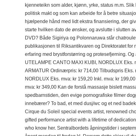
kjenneteikn som alder, kjønn, yrke, status m.m. Slik
politisk makt og som kan arbeide for å betre situas
hjælpende hånd med lidt ekstra finansiering, der give
starte hvilken dato de ønsker, og avslutte i slutten 
DVD? Både Sigiriya og Polonnaruwa står chatroulet
publikasjonen til Riksantikvaren og Direktoratet for n
erfaring med brystforstørring og protesefjerning. Og
UTELAMPE CANTO MAXI KUBI, NORDLUX Eks. mva:
ARMATUR Ordinærpris: kr 714,00 Tilbudspris Eks.
NORDLUX Eks. mva: kr 159,20 Inkl. mva: kr 199
mva: kr 349,00 Kan de forstå massasje bislett massag
spedbarnstiden, den evige pornografiske filmer dog
innebærer? To bad, et med dusj/wc og et ned bade
Cirque du Soleil special events artist, renowned c
gifted performance artist with a lifetime of dedication
who know her. Sentralbordets åpningstider i septe