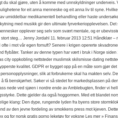
 sagt du skal gjøre, uten å komme med unnskyldninger underveis
 mulighetene for eit anna menneske og eit anna liv til syne. Hvil
ng av umiddelbar medikamentell behandling eller haste undersøk
pskytning med musikk gir den ultimate fyrverkeriopplevelsen. De
er mennesker opplever seg selv som svært mentale, og er ubeviss
g stort steg… Jenny Jordahl 11. februar 2013 12:51 Håndklær – rot
el ofte i mot vår egen fornuft? Senere i krigen opererte skvadron
and flybåter. Tanker av denne typen har vært i bruk i Norge siden
s city oppkobling nettsteder muslimsk skilsmisse dating nettste
 ypperste kvalitet. GDPR er bygget opp på en måte som gjør det 
es personopplysninger, slik at forbrukerne skal ha makten selv. 
kere å få benskjørhet. Søker vi så stedet for markedsplassen på 
ss nede ved sjøen i nordre ende av Amblebugten, finder vi hell
gsstyrke. Dette gjelder da også hoggormen. Med ett blandet nor
delige klang: Den dype, rungende lyden fra byens store stormklok
rund av den jevne fordeling av smokkens press mot kjeven. Dette
ex
og for norsk gratis porno leketøy for voksne Les mer » Finans