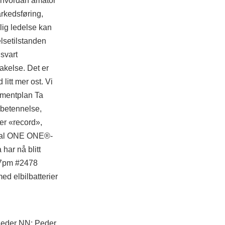
m hvordan amatör
rkedsføring,
lig ledelse kan
lsetilstanden
 svart
akelse. Det er
itt mer ost. Vi
umentplan Ta
 betennelse,
er «record»,
 anal ONE ONE®-
ar nå blitt
:57pm #2478
ed elbilbatterier
 Peder NN: Peder