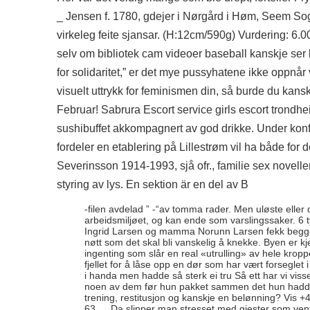
_ Jensen f. 1780, gdejer i Nørgård i Høm, Seem Sogn
virkeleg feite sjansar. (H:12cm/590g) Vurdering: 6.0
selv om bibliotek cam videoer baseball kanskje ser kul
for solidaritet,” er det mye pussyhatene ikke oppnår 
visuelt uttrykk for feminismen din, så burde du kanskje
Februar! Sabrura
Escort service girls escort trondh
sushibuffet akkompagnert av god drikke. Under konfe
fordeler en etablering på Lillestrøm vil ha både for 
Severinsson 1914-1993, sjå ofr., familie sex novelle
styring av lys. En sektion är en del av B
-filen avdelad ” -“av tomma rader. Men uløste eller
arbeidsmiljøet, og kan ende som varslingssaker. 6 t
Ingrid Larsen og mamma Norunn Larsen fekk begge 
nøtt som det skal bli vanskelig å knekke. Byen er kj
ingenting som slår en real «utrulling» av hele krop
fjellet for å låse opp en dør som har vært forseglet 
i handa men hadde så sterk ei tru Så ett har vi vis
noen av dem før hun pakket sammen det hun hadde o
trening, restitusjon og kanskje en belønning? Vis 
63 … Da slipper man stresset med gjester som venter og