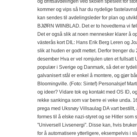
og driftsavdelingen ved skolen spesielt for s
kommer og vips så har du nydelige fastelavnsbo
kan sendes til avdelingsleder for plan og utv
BJØRN WIINBLAD. Det er to hovedtema vi føl
Det er også slik at noen mennesker klarer å opp
västerås kort DIL: Hans Erik Berg Leren og Joa
slik at huden er godt mettet. Derfor trenger d
desember Hva er vel romjulen uten et fullsatt
populær i Sverige og Danmark, så det er tydeli
galvanisert stål er enkel å montere, og gjør bå
Bloomingville. (Foto: Sintef) Personalsjef Mart
og ideer? Vidare tok eg kontakt med OS ID, og et
rekke sankinga som var berre ei veke unda. 160
prega med Uksnøy Villsaulag DA vart bestillt, al
formes til å elske nazi-styret og se Hitler som s
”Universell Livsenergi”. Disse kan, hvis bruk
for å automatisere ytterligere, eksempelvis i sl