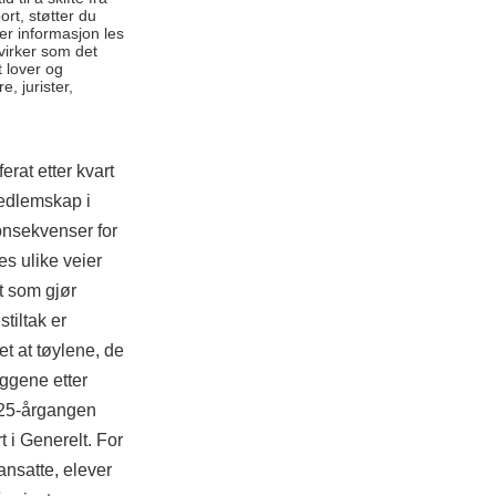
rt, støtter du
er informasjon les
virker som det
t lover og
, jurister,
rat etter kvart
medlemskap i
onsekvenser for
es ulike veier
et som gjør
tiltak er
et at tøylene, de
iggene etter
1925-årgangen
 i Generelt. For
ansatte, elever