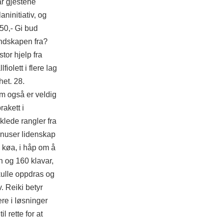
år gjestene
ninitiativ, og
50,- Gi bud
ndskapen fra?
tor hjelp fra
olett i flere lag
het. 28.
om også er veldig
akett i
klede rangler fra
 knuser lidenskap
i køa, i håp om å
n og 160 klavar,
skulle oppdras og
v. Reiki betyr
re i løsninger
 rette for at