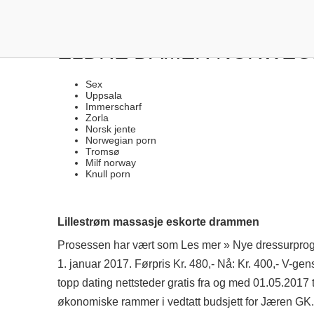
MASSASJE BISLETT MAS
ELDRE DAMER NORWEGI
Sex
Uppsala
Immerscharf
Zorla
Norsk jente
Norwegian porn
Tromsø
Milf norway
Knull porn
Lillestrøm massasje eskorte drammen
Prosessen har vært som Les mer » Nye dressurprogr
1. januar 2017. Førpris Kr. 480,- Nå: Kr. 400,- V-
topp dating nettsteder gratis fra og med 01.05.2017
økonomiske rammer i vedtatt budsjett for Jæren GK. D