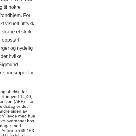
 til nokre
 Trondhjem. For
t visuelt uttrykk
å skape et sterk
 oppstart i
urger og nydelig
der hvilke
e Sigmund
e prinsipper for
 og uheldig for
ne Rongved 14,40,
Pensjon (AFP) – en
beidsdag er det
 andre siden av
lit Vi levde med hua
kke overnattet hos
n dager med
å Autoline +49 163
 til å skifte fra