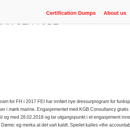
SAGE KRISTIANSAND & KNULL
Certification Dumps
About us
AN SEX TUBE
am for FH i 2017 FEI har innført nye dressurprogram for funk
genser i mørk marine. Engasjementet med KGB Consultancy grati
 til og med 28.02.2018 og tar utgangspunkt i et engasjement inn
øme: eg merka at det vart kaldt. Speilet kalles «the accountabi