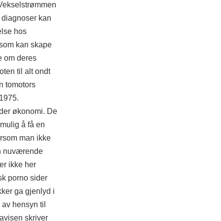
. Vekselstrømmen
ke diagnoser kan
else hos
t som kan skape
te om deres
en til alt ondt
en tomotors
 1975.
der
økonomi. De
mulig å få en
Dersom man ikke
den nuværende
er ikke her
sk porno sider
ker ga gjenlyd i
 av hensyn til
avisen skriver