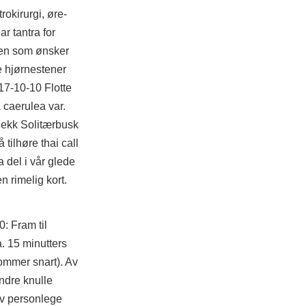
okirurgi, øre-
ar tantra for
den som ønsker
e hjørnestener
17-10-10 Flotte
 caerulea var.
ekk Solitærbusk
tilhøre thai call
a del i vår glede
 rimelig kort.
: Fram til
a. 15 minutters
ommer snart). Av
ndre knulle
 av personlege