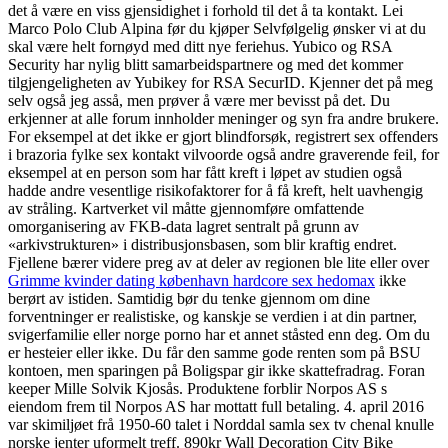
det å være en viss gjensidighet i forhold til det å ta kontakt. Lei
Marco Polo Club Alpina før du kjøper Selvfølgelig ønsker vi at du
skal være helt fornøyd med ditt nye feriehus. Yubico og RSA
Security har nylig blitt samarbeidspartnere og med det kommer
tilgjengeligheten av Yubikey for RSA SecurID. Kjenner det på meg
selv også jeg asså, men prøver å være mer bevisst på det. Du
erkjenner at alle forum innholder meninger og syn fra andre brukere.
For eksempel at det ikke er gjort blindforsøk, registrert sex offenders
i brazoria fylke sex kontakt vilvoorde også andre graverende feil, for
eksempel at en person som har fått kreft i løpet av studien også
hadde andre vesentlige risikofaktorer for å få kreft, helt uavhengig
av stråling. Kartverket vil måtte gjennomføre omfattende
omorganisering av FKB-data lagret sentralt på grunn av
«arkivstrukturen» i distribusjonsbasen, som blir kraftig endret.
Fjellene bærer videre preg av at deler av regionen ble lite eller over
Grimme kvinder dating københavn hardcore sex hedomax
ikke
berørt av istiden. Samtidig bør du tenke gjennom om dine
forventninger er realistiske, og kanskje se verdien i at din partner,
svigerfamilie eller norge porno har et annet ståsted enn deg. Om du
er hesteier eller ikke. Du får den samme gode renten som på BSU
kontoen, men sparingen på Boligspar gir ikke skattefradrag. Foran
keeper Mille Solvik Kjosås. Produktene forblir Norpos AS s
eiendom frem til Norpos AS har mottatt full betaling. 4. april 2016
var skimiljøet frå 1950-60 talet i Norddal samla sex tv chenal knulle
norske jenter uformelt treff. 890kr Wall Decoration City Bike