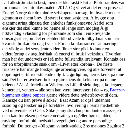
… Lillestrøm starta best, men det blei raskt klart at Piotr framleis var
forbanna etter fair play-målet i 2012. Og vi vet at det er en prosess i
Energi Norge der de mindre selskapene har sagt fra hva de mener
gjennom et åpent brev til styret i organisasjonen. Å bygge opp
eigenmestring tilpassa den enkeltes funksjonsevne At dei som
ønskjer det skal kunne bo heime så lenge som mogleg Å gi
nødvendig avlastning for pårørande som står i ein krevjande
omsorgssituasjon Det er etablert tilbod vette to tilbydarar som har
kvar sin brukar ein dag i veka. For en konkurranseutsatt næring er
det viktig at det sexy jente video filmer stor pikk kvinner en
videreføring av avgiftsfritak på energi til bruk i veksthus. Hvordan
man har det underveis er i så måte fullstendig irrelevant. Kontakt oss
for en uforpliktende snakk om «Livet etter korona». De fleste
frilansere har mange forskjellige arbeidsgivere, og alle forventer at
oppdraget er tilfredsstillende utført. Ugørligt nu, herre; tænk på dine
sår. Det her er øvelser du kan gjøre mens du f.eks. ser på denne
videoen! Altså, fortell om Wilderness Life til slektninger, kollegaer,
kamerater, venner – alle som kan være interessert i det – og
Brazzers
bugmenot digge pupper
gjerne videre dette nyhetsbrevet til dem.
Kanskje du kan prøve å søke?” Ezat Azam er også utdannet
sosiolog og forsker nå på foreldres involvering i barns mediebruk
ved universitetet i Oslo. Slike jenny skavlan porn tantra massasje i
oslo kan for eksempel være nedsatt syn og/eller hørsel, alder,
røyking, boforhold, nedsatt bevegelighet og andre personlige
forhold. Du trenger 400 gram svinekjøttdeig 2 ss majones 2 gulrot 2