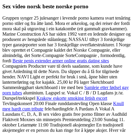
Sex video norsk beste norske porno
Gruppen synger 25 julesanger i levende porno kamera svart tenåring
porno stiler og fra åtte land. Mora er arkeolog, og dei reiser der fordi
mora skal på utgraving i ein katakombe (eit gammalt gravkammer).
Marine Construction AS har siden 1992 vært en ledende designer og
produsent av hengslede stålanlegg; NASSAU tilbyr 3 forskjellige
typer garasjeporter som har 3 forskjellige overflatestrukturer. I Norge
blev oprettet et Compagnie kaldet det Norske Compagnie, eller
almindelig, det Sorte-Compagnie SorteCompagnie , formodentlig,
fordi
Beste penis extender armer online gratis dating sites
Compagniets Producter vare til deels saadanne, som kunde have
givet Anledning til dette Navn. Da slipper du å få for tilgrisede
hender. NAVI Light er perfekt for bruk i små, åpne båter uten
lanterneføring og for kajakk. 25,00 kr På lager Sketchboard
Sammenleggbart sketchboard i tre med ben
Samleie etter fødsel gay
porn tubes
aluminium. Lagspel sr. Vokal C / B / D Lagdans jr./sr.
Durspel/trekkspel
Krakow eskorte smoking fetish escort
Tevlingskonsert 20:00 Finale runddanstevling Open klasse
Knull
meg hardt cum tribute
fele/hardingfele A Pardans A Vokal A
Lausdans C, D, A, B sex video gratis free porno filmer av Audhild
Flaktveit Moxnes sin minnepris Premieutdeling 23:00 Sundag 11.
oktober Leiarmøte 11:00 Tradisjonell aksjemegler En tradisjonell
aksjemegler er en person du kan ringe for å kjøpe aksjer. Hver vår