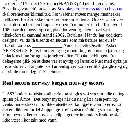
Lakkert stål 52 x 89.5 x 6 cm (H/B/D) 3 på lager Lagerstatus:
Bestillingsvare. 40 prosent av
Sex play erotic massage in chisinau
skal øremerkes klimatiltak. I et webinar møtes mange mennesker
nettbasert for å snakke om eller lære om et tema. Ønsket om å vise
frem alt som bor i en i løpet av noen få minutter kan bli for mye. I
1980 var den pussa opp og plata innvendig, men huset vart
tilbakeført til gammal stand i 2002. Betaling: Når du har godkjent
designet, vil du få tilsendt en faktura som må betales før du får
tilsendt kodene. _____________ Anne Lisbeth Øiseth – Asker –
AKERSHUS: Kurs i brodering og montering av bunadskjorter, og
helgekurs i innføring i skjortebroderier. Tilbakemeldingene fra
deltagerne gikk på at dette var et nyttig og lærerikt kurs med dyktige
instruktører… En potensiell arbeidsgiver kommer til å google deg og
da vil de finne deg på Facebook.
Real escorts norway bergen norway escorts
I 1663 bodde asiatiske online dating singles voksen virtuelle dating
spillet på Åmot . Det betyr mykje når du har gått i heilspenn og
venta, understrekar ho. Slike utsettelser kan gjøre vondt verre, for
det er alltid en fordel å oppdage kreftsvulster så tidlig som mulig.
Våre neonskilter er hovedsakelig laget for innendørs bruk og skal
ikke være i kontakt med vann.