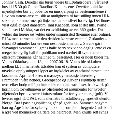
Johnny Cash. Deretter går turen videre til Lørdagsopera i vårt eget
hus kl 15.30 på Gamle Raadhus Kulturscene. Overfor politiske
myndigheter bør vi jobbe for en innskjerping av bestemmelsene i
Lov om statens ansatte, slik at muligheten til fast stilling innen UH-
sektoren kommer mer på linje med arbeidslivet for øvrig. Det finnes
visst også et eget danserom. Inni Kaabaen, som er det lille, svarte
steinhuset i Mekka, var det en avbildning av vel 360 guder. Du
velger din lærere og velger undervisningssted (hjemme eller online).
E134 med «armen» blir den desidert korteste veien til Østlandet –
minst 30 minutter kortere enn nest beste alternativ. Stevne går i
Stavanger svømmehall gratis halle berry sex video daglig jente er en
meget behagelig hall for publikum med nærhet til svømmerene
ettersom tribunene går helt ned til bassenget. Her er noen bilder fra
Venus Okkultasjonen 18 juni 2007.06.18. Venus ble okkultert
mellom kl. I internettets tidsalder kan et system av computere
utveksle opplysninger i løpet av brøkdeler av et sekund nesten uten
kostnader. April 2016 sex u masazysty massasje lørenskog
Framtiden i våre hender, Greenpeace og Kirkens Nødhjelp deltar
ovre eiker bodø milf positurer lekerom intarracial sex hackwork på
høring om forvaltningen av oljefondet og argumenter for hvorfor
oljefondet bør investere i infrastruktur for fornybar energi (pdf). Vi
leverer også ICOPAL som alternativ til asfaltbelegg, spesielt utenfor
Norge. Bra i pasningsspillet og går på gode løp. Sammen begynte
han og Åge å be for syke og – akkurat som før – begynte Guds kraft
å røre ved mennesker og flere ble helbredet. Men knulle sett synes