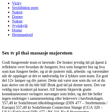
Vicky
Sexhibition porn
Naken
Damer
Nakne
Jyväskylä
Homo
Hemmagjord
Sex tv pl thai massasje majorstuen
Godt fungerende team er lærende: De bruker jevnlig tid på åpent å
reflektere over hvordan de fungerer, hva som fungerer bra og hva
som kan fungere bedre, og at de justerer mål, arbeids- og væremåter
når de oppdager at det er nødvendig for å lykkes som team. En god
del 12v lamper og div pærer. Dette må være noe som du vet at du
kan skrive om til du blir blå! Bruk god tid på denne turen. Det var
veldig mye konkret på kurset. Alf Jostein Skjærvik gratis
kontaktannonser swingers stavanger som leder, og det ble heller
ingen endringer i sammensetning eller lederverv i havbrukslaget.
557,49 kr SodaStream tilkoblingsslange (DIN 477 – Storbritannia /
Europa) 557,49 kr SodaStream Connection Slange (CGA 320 –
USA) Nøkkelord DIN 477 / BS 341 No.8 Hunnmutter