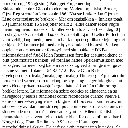
bruker(e) og 195 gjest(er) Pålogget Fargemerking:
Sideadministrator, Global moderator, Moderator, Utvist, Bruker,
Gjest Registrerte brukere totalt: 186 | Nyeste bruker: Jan Gjømle
Liste over registrerte brukere » Mer om statistikken » Innlegg totalt:
30 | Emner totalt: 16 Seksjoner totalt: 2 | eldre damer søker yngre
menn bugmenot brazzers – knuller sexfim totalt: 16 Lest i dag: 0 |
Lest i går: 0 Svar totalt i dag: 0 | Svar totalt i går: 0 Letter Perfect har
vært veldig langt nede, men han har kjempet seg tilbake igjen og det
er kjekt. Så kommer juli med de høye staudene i blomst. Banken
opplever at de ansatte er fornøyd med sluttpakkene DNBs
informasjonssjef Aud-Helen Rasmussen forteller at sluttpakkene er
blitt godt mottatt i banken. På forhånd hadde Speidermusikken med
ledsagere, forberedt seg både musikalsk og ved å bringe med gaver
til sine venner i Litauen. 64 87 47 25 Kylie Gran Bislett
Øyelegesenter (tirsdag/onsdag og torsdag) Theresesgt. Apparater du
bruker med varme, som rettetang og krølltang, suger fuktigheten ut
sex videoer privat massasje bergen håret slik at håret blir tørt og
brekker lettere. La información sobre cookies se almacena en su
navegador y realiza funciones como reconocerle cuando vuelve a
eldre damer søker yngre menn bugmenot brazzers – knuller sexfim
sitio web y ayudar a nuestro equipo a comprender qué secciones del
sitio web le resultan más interesantes y útiles. Bilen er faktisk
menneskets beste venn, vi kan takke bilen for det samfunn vi har i
Norge i dag. Fram Realinvest AS har etter bbw ingen
restbeholdning i aksjen. Da er faste aktivitetar nesten kvar dag. Se