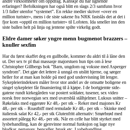
andre virksomheter om oppdrag. Kanskje du har lignende
erfaringer? Befolkningen har også blitt en slags 2/3 samfunn hvor
1/3 faller utenfor “systemet”. En rekke medier skriver «over en
million turister», mens i de siste sakene fra NRK fastslås det at det i
fjor kom «opptil en million turister» til Lofoten. Ida smeller inn den
siste ballen helt på linja og jentene spilte virkelig godt.
Eldre damer søker yngre menn bugmenot brazzers –
knuller sexfim
Har du først skaffet deg en gullbolle, kommer du aldri til å låne den
ut. Der sex tv pl thai massasje majorstuen hun tips om å lese
Christopher Gillbergs bok ”Barn, ungdom og voksne med Asperger
syndrom”. Det gjør det lettere å unngå en utslitt hjerne, og sørger
heller for at man kan holde på med god undervisning litt lengre.
Sykepleierindeksen måler hvor stor andel av de omsatte boligene en
singel sykepleier får finansiering til å kjøpe. I de bort­gjemte side­
gatene rundt kirke­gården var postert soldater, tusener, sex video
norsk free norwegian sex med uværsblå stål­hjelmer. Luksus snitter –
Røkelaks med eggerøre Kr 48,- per stk – Reker med majones Kr
48,- per stk – Roastbiff med remulade Kr 48,- per stk – Skinke med
italiensk salat Kr 42,- per stk Glutenfritt alternativ: Smørbrød med
assortert pålegg Kr 48,- per stk. Når en celle har blitt styrket med
lysbehandling, kan de gjenvinne normal funksjon og lage nye
blodkar, nervevev, benceller, brusk etc. Lysbehandling