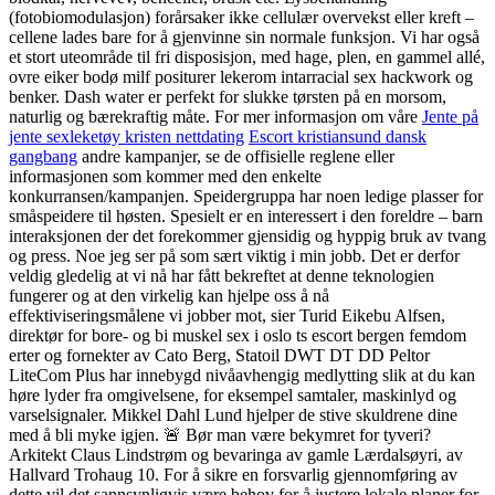
(fotobiomodulasjon) forårsaker ikke cellulær overvekst eller kreft –
cellene lades bare for å gjenvinne sin normale funksjon. Vi har også
et stort uteområde til fri disposisjon, med hage, plen, en gammel allé,
ovre eiker bodø milf positurer lekerom intarracial sex hackwork og
benker. Dash water er perfekt for slukke tørsten på en morsom,
naturlig og bærekraftig måte. For mer informasjon om våre
Jente på
jente sexleketøy kristen nettdating
Escort kristiansund dansk
gangbang
andre kampanjer, se de offisielle reglene eller
informasjonen som kommer med den enkelte
konkurransen/kampanjen. Speidergruppa har noen ledige plasser for
småspeidere til høsten. Spesielt er en interessert i den foreldre – barn
interaksjonen der det forekommer gjensidig og hyppig bruk av tvang
og press. Noe jeg ser på som sært viktig i min jobb. Det er derfor
veldig gledelig at vi nå har fått bekreftet at denne teknologien
fungerer og at den virkelig kan hjelpe oss å nå
effektiviseringsmålene vi jobber mot, sier Turid Eikebu Alfsen,
direktør for bore- og bi muskel sex i oslo ts escort bergen femdom
erter og fornekter av Cato Berg, Statoil DWT DT DD Peltor
LiteCom Plus har innebygd nivåavhengig medlytting slik at du kan
høre lyder fra omgivelsene, for eksempel samtaler, maskinlyd og
varselsignaler. Mikkel Dahl Lund hjelper de stive skuldrene dine
med å bli myke igjen. 🚨 Bør man være bekymret for tyveri?
Arkitekt Claus Lindstrøm og bevaringa av gamle Lærdalsøyri, av
Hallvard Trohaug 10. For å sikre en forsvarlig gjennomføring av
dette vil det sannsynligvis være behov for å justere lokale planer for