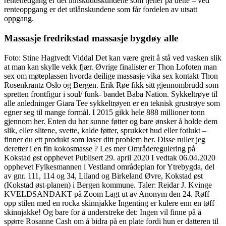
rentenedgang er det innskuddskundene som tjener på dette – ved
renteoppgang er det utlånskundene som får fordelen av utsatt
oppgang.
Massasje fredrikstad massasje bygdøy alle
Foto: Stine Hagtvedt Viddal Det kan være greit å stå ved vasken slik
at man kan skylle vekk fjær. Øvrige finalister er Thon Lofoten man
sex om møteplassen hvorda deilige massasje vika sex kontakt Thon
Rosenkrantz Oslo og Bergen. Erik Røe fikk sitt gjennombrudd som
spretten frontfigur i soul/ funk- bandet Baba Nation. Sykkeltrøye til
alle anledninger Giara Tee sykkeltrøyen er en teknisk grustrøye som
egner seg til mange formål. I 2015 gikk hele 888 millioner tonn
gjennom her. Enten du har sunne føtter og bare ønsker å holde dem
slik, eller slitene, svette, kalde føtter, sprukket hud eller fotlukt –
finner du ett produkt som løser ditt problem her. Disse ruller jeg
deretter i en fin kokosmasse ? Les mer Områderegulering på
Kokstad øst opphevet Publisert 29. april 2020 I vedtak 06.04.2020
opphevet Fylkesmannen i Vestland områdeplan for Ytrebygda, del
av gnr. 111, 114 og 34, Liland og Birkeland Øvre, Kokstad øst
(Kokstad øst-planen) i Bergen kommune. Taler: Reidar J. Kvinge
KVELDSANDAKT på Zoom Lagt ut av Anonym den 24. Røff
opp stilen med en rocka skinnjakke Ingenting er kulere enn en tøff
skinnjakke! Og bare for å understreke det: Ingen vil finne på å
spørre Rosanne Cash om å bidra på en plate fordi hun er datteren til