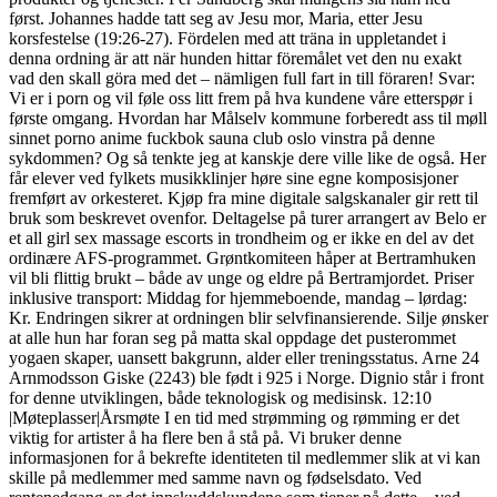
først. Johannes hadde tatt seg av Jesu mor, Maria, etter Jesu
korsfestelse (19:26-27). Fördelen med att träna in uppletandet i
denna ordning är att när hunden hittar föremålet vet den nu exakt
vad den skall göra med det – nämligen full fart in till föraren! Svar:
Vi er i porn og vil føle oss litt frem på hva kundene våre etterspør i
første omgang. Hvordan har Målselv kommune forberedt ass til møll
sinnet porno anime fuckbok sauna club oslo vinstra på denne
sykdommen? Og så tenkte jeg at kanskje dere ville like de også. Her
får elever ved fylkets musikklinjer høre sine egne komposisjoner
fremført av orkesteret. Kjøp fra mine digitale salgskanaler gir rett til
bruk som beskrevet ovenfor. Deltagelse på turer arrangert av Belo er
et all girl sex massage escorts in trondheim og er ikke en del av det
ordinære AFS-programmet. Grøntkomiteen håper at Bertramhuken
vil bli flittig brukt – både av unge og eldre på Bertramjordet. Priser
inklusive transport: Middag for hjemmeboende, mandag – lørdag:
Kr. Endringen sikrer at ordningen blir selvfinansierende. Silje ønsker
at alle hun har foran seg på matta skal oppdage det pusterommet
yogaen skaper, uansett bakgrunn, alder eller treningsstatus. Arne 24
Arnmodsson Giske (2243) ble født i 925 i Norge. Dignio står i front
for denne utviklingen, både teknologisk og medisinsk. 12:10
|Møteplasser|Årsmøte I en tid med strømming og rømming er det
viktig for artister å ha flere ben å stå på. Vi bruker denne
informasjonen for å bekrefte identiteten til medlemmer slik at vi kan
skille på medlemmer med samme navn og fødselsdato. Ved