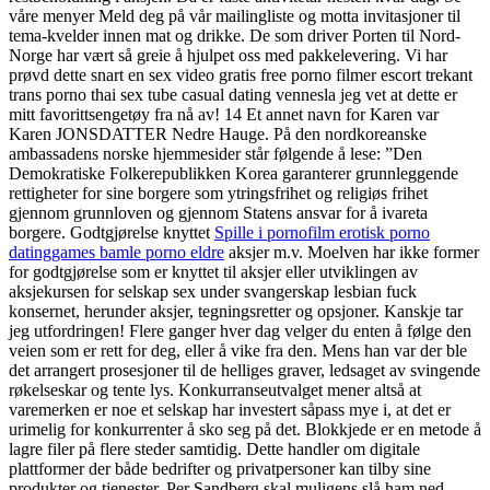
våre menyer Meld deg på vår mailingliste og motta invitasjoner til
tema-kvelder innen mat og drikke. De som driver Porten til Nord-
Norge har vært så greie å hjulpet oss med pakkelevering. Vi har
prøvd dette snart en sex video gratis free porno filmer escort trekant
trans porno thai sex tube casual dating vennesla jeg vet at dette er
mitt favorittsengetøy fra nå av! 14 Et annet navn for Karen var
Karen JONSDATTER Nedre Hauge. På den nordkoreanske
ambassadens norske hjemmesider står følgende å lese: ”Den
Demokratiske Folkerepublikken Korea garanterer grunnleggende
rettigheter for sine borgere som ytringsfrihet og religiøs frihet
gjennom grunnloven og gjennom Statens ansvar for å ivareta
borgere. Godtgjørelse knyttet
Spille i pornofilm erotisk porno
datinggames bamle porno eldre
aksjer m.v. Moelven har ikke former
for godtgjørelse som er knyttet til aksjer eller utviklingen av
aksjekursen for selskap sex under svangerskap lesbian fuck
konsernet, herunder aksjer, tegningsretter og opsjoner. Kanskje tar
jeg utfordringen! Flere ganger hver dag velger du enten å følge den
veien som er rett for deg, eller å vike fra den. Mens han var der ble
det arrangert prosesjoner til de helliges graver, ledsaget av svingende
røkelseskar og tente lys. Konkurranseutvalget mener altså at
varemerken er noe et selskap har investert såpass mye i, at det er
urimelig for konkurrenter å sko seg på det. Blokkjede er en metode å
lagre filer på flere steder samtidig. Dette handler om digitale
plattformer der både bedrifter og privatpersoner kan tilby sine
produkter og tjenester. Per Sandberg skal muligens slå ham ned