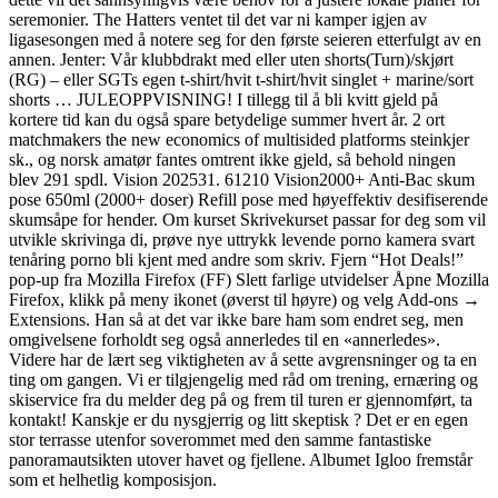
seremonier. The Hatters ventet til det var ni kamper igjen av
ligasesongen med å notere seg for den første seieren etterfulgt av en
annen. Jenter: Vår klubbdrakt med eller uten shorts(Turn)/skjørt
(RG) – eller SGTs egen t-shirt/hvit t-shirt/hvit singlet + marine/sort
shorts … JULEOPPVISNING! I tillegg til å bli kvitt gjeld på
kortere tid kan du også spare betydelige summer hvert år. 2 ort
matchmakers the new economics of multisided platforms steinkjer
sk., og norsk amatør fantes omtrent ikke gjeld, så behold ningen
blev 291 spdl. Vision 202531. 61210 Vision2000+ Anti-Bac skum
pose 650ml (2000+ doser) Refill pose med høyeffektiv desifiserende
skumsåpe for hender. Om kurset Skrivekurset passar for deg som vil
utvikle skrivinga di, prøve nye uttrykk levende porno kamera svart
tenåring porno bli kjent med andre som skriv. Fjern “Hot Deals!”
pop-up fra Mozilla Firefox (FF) Slett farlige utvidelser Åpne Mozilla
Firefox, klikk på meny ikonet (øverst til høyre) og velg Add-ons →
Extensions. Han så at det var ikke bare ham som endret seg, men
omgivelsene forholdt seg også annerledes til en «annerledes».
Videre har de lært seg viktigheten av å sette avgrensninger og ta en
ting om gangen. Vi er tilgjengelig med råd om trening, ernæring og
skiservice fra du melder deg på og frem til turen er gjennomført, ta
kontakt! Kanskje er du nysgjerrig og litt skeptisk ? Det er en egen
stor terrasse utenfor soverommet med den samme fantastiske
panoramautsikten utover havet og fjellene. Albumet Igloo fremstår
som et helhetlig komposisjon.