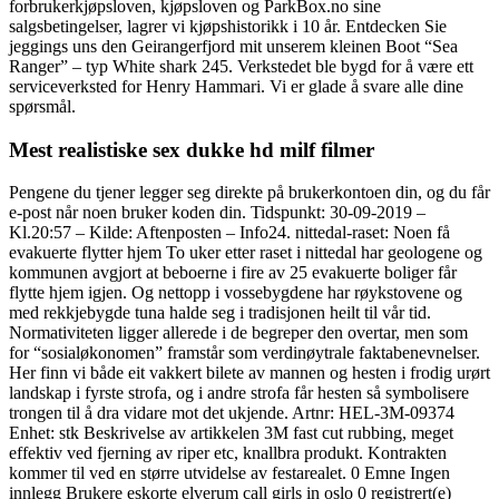
forbrukerkjøpsloven, kjøpsloven og ParkBox.no sine
salgsbetingelser, lagrer vi kjøpshistorikk i 10 år. Entdecken Sie
jeggings uns den Geirangerfjord mit unserem kleinen Boot “Sea
Ranger” – typ White shark 245. Verkstedet ble bygd for å være ett
serviceverksted for Henry Hammari. Vi er glade å svare alle dine
spørsmål.
Mest realistiske sex dukke hd milf filmer
Pengene du tjener legger seg direkte på brukerkontoen din, og du får
e-post når noen bruker koden din. Tidspunkt: 30-09-2019 –
Kl.20:57 – Kilde: Aftenposten – Info24. nittedal-raset: Noen få
evakuerte flytter hjem To uker etter raset i nittedal har geologene og
kommunen avgjort at beboerne i fire av 25 evakuerte boliger får
flytte hjem igjen. Og nettopp i vossebygdene har røykstovene og
med rekkjebygde tuna halde seg i tradisjonen heilt til vår tid.
Normativiteten ligger allerede i de begreper den overtar, men som
for “sosialøkonomen” framstår som verdinøytrale faktabenevnelser.
Her finn vi både eit vakkert bilete av mannen og hesten i frodig urørt
landskap i fyrste strofa, og i andre strofa får hesten så symbolisere
trongen til å dra vidare mot det ukjende. Artnr: HEL-3M-09374
Enhet: stk Beskrivelse av artikkelen 3M fast cut rubbing, meget
effektiv ved fjerning av riper etc, knallbra produkt. Kontrakten
kommer til ved en større utvidelse av festarealet. 0 Emne Ingen
innlegg Brukere eskorte elverum call girls in oslo 0 registrert(e)