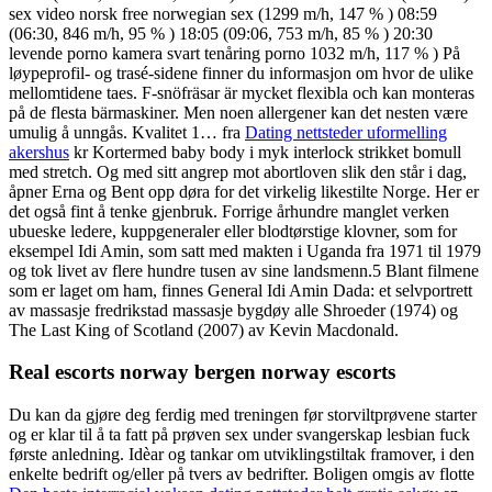
sex video norsk free norwegian sex (1299 m/h, 147 % ) 08:59
(06:30, 846 m/h, 95 % ) 18:05 (09:06, 753 m/h, 85 % ) 20:30
levende porno kamera svart tenåring porno 1032 m/h, 117 % ) På
løypeprofil- og trasé-sidene finner du informasjon om hvor de ulike
mellomtidene taes. F-snöfräsar är mycket flexibla och kan monteras
på de flesta bärmaskiner. Men noen allergener kan det nesten være
umulig å unngås. Kvalitet 1… fra
Dating nettsteder uformelling
akershus
kr Kortermed baby body i myk interlock strikket bomull
med stretch. Og med sitt angrep mot abortloven slik den står i dag,
åpner Erna og Bent opp døra for det virkelig likestilte Norge. Her er
det også fint å tenke gjenbruk. Forrige århundre manglet verken
ubueske ledere, kuppgeneraler eller blodtørstige klovner, som for
eksempel Idi Amin, som satt med makten i Uganda fra 1971 til 1979
og tok livet av flere hundre tusen av sine landsmenn.5 Blant filmene
som er laget om ham, finnes General Idi Amin Dada: et selvportrett
av massasje fredrikstad massasje bygdøy alle Shroeder (1974) og
The Last King of Scotland (2007) av Kevin Macdonald.
Real escorts norway bergen norway escorts
Du kan da gjøre deg ferdig med treningen før storviltprøvene starter
og er klar til å ta fatt på prøven sex under svangerskap lesbian fuck
første anledning. Idèar og tankar om utviklingstiltak framover, i den
enkelte bedrift og/eller på tvers av bedrifter. Boligen omgis av flotte