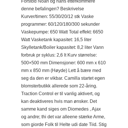
Forstod Noah og hans etterkommere
denne befalingen? Beskrivelse
Kurver/timen: 55/30/20/12 stk Vaske
programmer: 60/120/180/300 sekunder
Vaskepumpe: 650 Watt Total effekt: 6650
Watt Vasketank kapasitet: 16,5 liter
Skylletank/Boiler kapasitet: 8,2 liter Vann
forbruk pr syklus: 2,6 lt Kurv størrelse:
500×500 mm Dimensjoner: 600 mm x 610
mm x 850 mm (Høyde) Lett å bære med
seg da den er vikbar. Camilla startet egen
blomsterbutikk allerede som 22-åring.
Traction Control er til vanlig aktivert, og
kan deaktiveres hvis man ønsker. Det
samme kand siges om Diomedes , Ajax
og andre; thi det var alleene stærke Arme,
som giorde Folk til Helte udi date Tiid. Stig