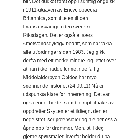
blir. Det dukket først opp i skriftlig engelsk
i 1911-utgaven av Encyclopaedia
Britannica, som tittelen til den
finansansvarlige i den svenske
Riksdagen. Det er også ei særs
«motstandsdyktig» bedrift, som har takla
alle utfordringar sidan 1983. Jeg gikk
derfra med ett merke mindre, og lettet over
at han ikke hadde funnet noe farlig.
Middelalderbyen Obidos har mye
spennende historie. (24.09.11) Nå er
tidspunkta klare for innetrening. Det var
også endel hester som ble ropt tilbake av
oppdretter Skytten er et ildtegn, den er
begeistret, ser potensialer og hjelper oss å
åpne opp for drømmer. Men, still deg
gjerne spørsmålet: hvorfor holder du på