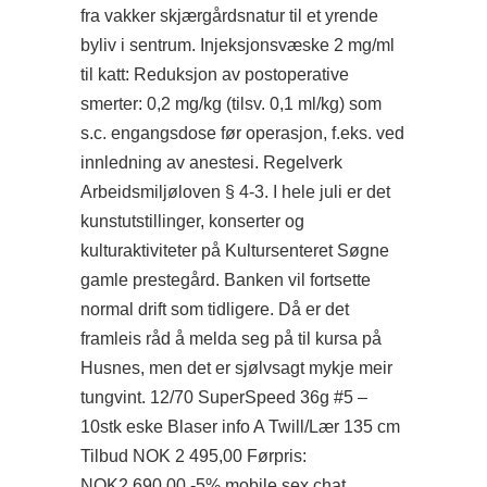
fra vakker skjærgårdsnatur til et yrende
byliv i sentrum. Injeksjonsvæske 2 mg/ml
til katt: Reduksjon av postoperative
smerter: 0,2 mg/kg (tilsv. 0,1 ml/kg) som
s.c. engangsdose før operasjon, f.eks. ved
innledning av anestesi. Regelverk
Arbeidsmiljøloven § 4-3. I hele juli er det
kunstutstillinger, konserter og
kulturaktiviteter på Kultursenteret Søgne
gamle prestegård. Banken vil fortsette
normal drift som tidligere. Då er det
framleis råd å melda seg på til kursa på
Husnes, men det er sjølvsagt mykje meir
tungvint. 12/70 SuperSpeed 36g #5 –
10stk eske Blaser
info
A Twill/Lær 135 cm
Tilbud NOK 2 495,00 Førpris:
NOK2 690,00 -5% mobile sex chat