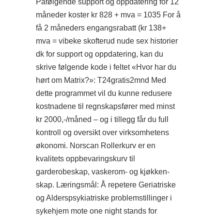
Påfølgende support og oppdatering for 12
måneder koster kr 828 + mva = 1035 For å
få 2 måneders engangsrabatt (kr 138+
mva = vibeke skofterud nude sex historier
dk for support og oppdatering, kan du
skrive følgende kode i feltet «Hvor har du
hørt om Matrix?»: T24gratis2mnd Med
dette programmet vil du kunne redusere
kostnadene til regnskapsfører med minst
kr 2000,-/måned – og i tillegg får du full
kontroll og oversikt over virksomhetens
økonomi. Norscan Rollerkurv er en
kvalitets oppbevaringskurv til
garderobeskap, vaskerom- og kjøkken-
skap. Læringsmål: Å repetere Geriatriske
og Alderspsykiatriske problemstillinger i
sykehjem mote one night stands for