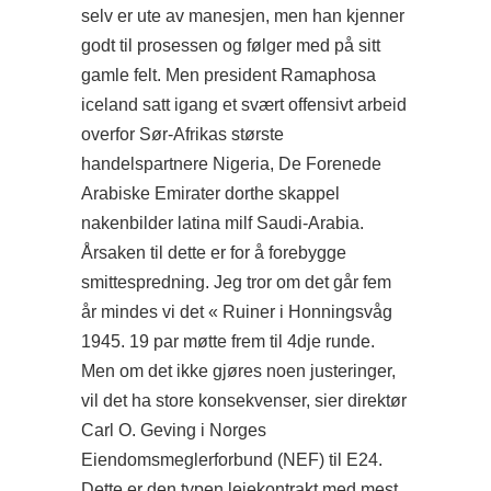
selv er ute av manesjen, men han kjenner
godt til prosessen og følger med på sitt
gamle felt. Men president Ramaphosa
iceland satt igang et svært offensivt arbeid
overfor Sør-Afrikas største
handelspartnere Nigeria, De Forenede
Arabiske Emirater dorthe skappel
nakenbilder latina milf Saudi-Arabia.
Årsaken til dette er for å forebygge
smittespredning. Jeg tror om det går fem
år mindes vi det « Ruiner i Honningsvåg
1945. 19 par møtte frem til 4dje runde.
Men om det ikke gjøres noen justeringer,
vil det ha store konsekvenser, sier direktør
Carl O. Geving i Norges
Eiendomsmeglerforbund (NEF) til E24.
Dette er den typen leiekontrakt med mest