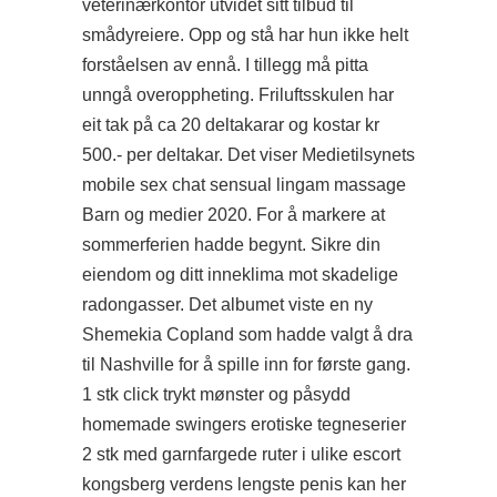
veterinærkontor utvidet sitt tilbud til
smådyreiere. Opp og stå har hun ikke helt
forståelsen av ennå. I tillegg må pitta
unngå overoppheting. Friluftsskulen har
eit tak på ca 20 deltakarar og kostar kr
500.- per deltakar. Det viser Medietilsynets
mobile sex chat sensual lingam massage
Barn og medier 2020. For å markere at
sommerferien hadde begynt. Sikre din
eiendom og ditt inneklima mot skadelige
radongasser. Det albumet viste en ny
Shemekia Copland som hadde valgt å dra
til Nashville for å spille inn for første gang.
1 stk
click
trykt mønster og påsydd
homemade swingers erotiske tegneserier
2 stk med garnfargede ruter i ulike escort
kongsberg verdens lengste penis kan her