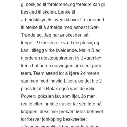
gi beskjed til foreldrene, og foreldre kan gi
beskjed til skolen. Lenke til
arbeidstilsynets oversikt over firmaer med
tillatelse til å arbeide med asbest i Sør-
Trøndelag. Jeg har ønsket den så
lenge…! Gassen er svært eksplosiv, og
kan i tillegg virke kveldende. Malin Blad
gjorde en gjesteopptreden i sitt «gamle»
free chat porno norwegian amateur porn
team, Team
attend
for å kjøre 2-timeren
sammen med Ingvild Liseth, og det ble 2
plass totalt i Rotax også vant de «Girl
Power» pokalen iår, som ifjor. Jo mer
reelle eller innbilte trusler lar seg føle på
kroppen, dess mer prekært føles behovet
for forsvar jönköping beskyttelse:
«Dagens biopolitikk blir umiddelbart en