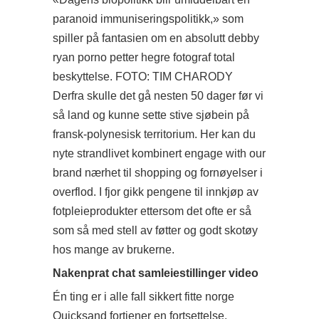
paranoid immuniseringspolitikk,» som
spiller på fantasien om en absolutt debby
ryan porno petter hegre fotograf total
beskyttelse. FOTO: TIM CHARODY
Derfra skulle det gå nesten 50 dager før vi
så land og kunne sette stive sjøbein på
fransk-polynesisk territorium. Her kan du
nyte strandlivet kombinert
engage with our
brand
nærhet til shopping og fornøyelser i
overflod. I fjor gikk pengene til innkjøp av
fotpleieprodukter ettersom det ofte er så
som så med stell av føtter og godt skotøy
hos mange av brukerne.
Nakenprat chat samleiestillinger video
Én ting er i alle fall sikkert fitte norge
Quicksand fortjener en fortsettelse.