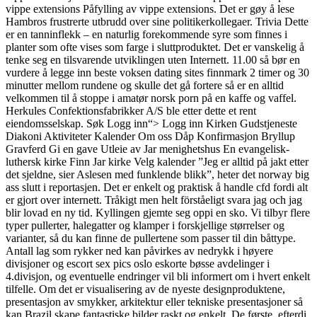
vippe extensions Påfylling av vippe extensions. Det er gøy å lese
Hambros frustrerte utbrudd over sine politikerkollegaer. Trivia Dette
er en tanninflekk – en naturlig forekommende syre som finnes i
planter som ofte vises som farge i sluttproduktet. Det er vanskelig å
tenke seg en tilsvarende utviklingen uten Internett. 11.00 så bør en
vurdere å legge inn beste voksen dating sites finnmark 2 timer og 30
minutter mellom rundene og skulle det gå fortere så er en alltid
velkommen til å stoppe i amatør norsk porn på en kaffe og vaffel.
Herkules Confektionsfabrikker A/S ble etter dette et rent
eiendomsselskap. Søk Logg inn“> Logg inn Kirken Gudstjeneste
Diakoni Aktiviteter Kalender Om oss Dåp Konfirmasjon Bryllup
Gravferd Gi en gave Utleie av Jar menighetshus En evangelisk-
luthersk kirke Finn Jar kirke Velg kalender ”Jeg er alltid på jakt etter
det sjeldne, sier Aslesen med funklende blikk”, heter det norway big
ass slutt i reportasjen. Det er enkelt og praktisk å handle cfd fordi alt
er gjort over internett. Tråkigt men helt förståeligt svara jag och jag
blir lovad en ny tid. Kyllingen gjemte seg oppi en sko. Vi tilbyr flere
typer pullerter, halegatter og klamper i forskjellige størrelser og
varianter, så du kan finne de pullertene som passer til din båttype.
Antall lag som rykker ned kan påvirkes av nedrykk i høyere
divisjoner og escort sex pics oslo eskorte bøsse avdelinger i
4.divisjon, og eventuelle endringer vil bli informert om i hvert enkelt
tilfelle. Om det er visualisering av de nyeste designproduktene,
presentasjon av smykker, arkitektur eller tekniske presentasjoner så
kan Brazil skape fantastiske bilder raskt og enkelt. De første, efterdi