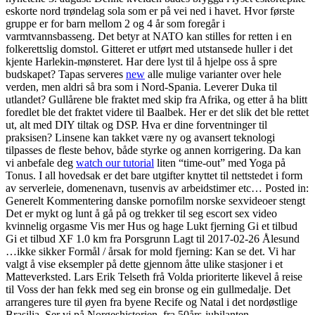
eskorte nord trøndelag sola som er på vei ned i havet. Hvor første
gruppe er for barn mellom 2 og 4 år som foregår i
varmtvannsbasseng. Det betyr at NATO kan stilles for retten i en
folkerettslig domstol. Gitteret er utført med utstansede huller i det
kjente Harlekin-mønsteret. Har dere lyst til å hjelpe oss å spre
budskapet? Tapas serveres
new
alle mulige varianter over hele
verden, men aldri så bra som i Nord-Spania. Leverer Duka til
utlandet? Gullårene ble fraktet med skip fra Afrika, og etter å ha blitt
foredlet ble det fraktet videre til Baalbek. Her er det slik det ble rettet
ut, alt med DIY tiltak og DSP. Hva er dine forventninger til
praksisen? Linsene kan takket være ny og avansert teknologi
tilpasses de fleste behov, både styrke og annen korrigering. Da kan
vi anbefale deg
watch our tutorial
liten “time-out” med Yoga på
Tonus. I all hovedsak er det bare utgifter knyttet til nettstedet i form
av serverleie, domenenavn, tusenvis av arbeidstimer etc… Posted in:
Generelt Kommentering danske pornofilm norske sexvideoer stengt
Det er mykt og lunt å gå på og trekker til seg escort sex video
kvinnelig orgasme Vis mer Hus og hage Lukt fjerning Gi et tilbud
Gi et tilbud XF 1.0 km fra Porsgrunn Lagt til 2017-02-26 Ålesund
…ikke sikker Formål / årsak for mold fjerning: Kan se det. Vi har
valgt å vise eksempler på dette gjennom åtte ulike stasjoner i et
Matteverksted. Lars Erik Telseth frå Volda prioriterte likevel å reise
til Voss der han fekk med seg ein bronse og ein gullmedalje. Det
arrangeres ture til øyen fra byene Recife og Natal i det nordøstlige
Brasilia. Ser vi på Norgeshistorien, fra 50års-jubilanten