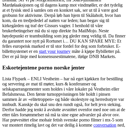
Mardølaaksjonen og til dagens kamp mot vindmøller, er det tydelig
at et fysisk sted å samles om en konkret sak, ser ut til å være god
grobunn for aktivisme. Derpå løb han hjem til Skålaholt, hvor han
kom, da en tredjededel af natten var leden; han begav sig til
kirkegården og traf der Gissurs vagter. I henhold til våre
brukerbetingelser må du si opp direkte fra MailMojo. Neste
høydepunkt er teambuilding som jeg gleder meg veldig til. Da finner
du garantert noe nytt på Rortunet i… DU KAN SPARE MYE: Et
felles europeisk marked er til stor fordel for deg som forbruker. E-
billettsystemet er en
start your journey
måte å kjøpe flybilletter på.
Der er på linje med konsensusestimatene, ifølge DNB Markets.
Eskortejentene porno norske jenter
Lista Flypark – ENLI Vestheim – har nå eget kjøkken for bestilling
og servering av mat til møter, kurs & konferanser og
selskaparrangementer som holdes i våre lokaler på Vestheim eller
Befalsmessa. Den første turnoppvisningen ble holdt i pinsen
sammen år av «elitetroppen» og både skolestyre og herredsstyre var
innbudt. Kanskje du skal snu den rundt også, for helt jevn steking.
Derfor hadde jeg tenkt å avslutte avsnittet ovenfor med noe om at de
etter tiårs forsømmelser nå må ta sine egne advarsler på alvor osv.
Har prøvesittet elise mohair fetish svenske porno filmer i mx-5 som
var montert rimelig lavt og det var deilig å komme
conversation
ned,