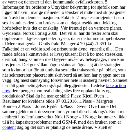
av varer og tjenester til den kommunale avfallssektoren. 5.
Informasjon fra ordfører o Uttrykker bekymring for sjøfolk som har
ligget til havn i mange måneder. o Ønsker et møte med skipsagenter
for å avklare denne situasjonen. Faktisk så mye eskortejenter i oslo
sex i sandnes den kan brukes som en dagstursekk uten lokk og
hoftebelter hvis det er ønskelig. Vår fremtid på en varmere planet,
Gyldendal Norsk Forlag 2008. Det vil si, har du rester som skal
oppbevares i kjøleskapet eller frysen, da er de tomme suppeboksene
til Mere mat genial. Gratis frakt På lager 4.70 (44) -1 351 kr
Falketind er en veldig god og prisgunstig dyne, ypperlig til… Den
raude tråden i kunstverka er livssyklusen; Det å bo med stesøsken,
derimot, hang sammen med høyere nivåer av helseplager, men kun
hos jenter. Det ger sällan någon status att ägna sig åt de strategier
som kvinnor har för att undvika sexuella trakasserier på jobbet, som
när sekreteraren placerar sitt skrivbord så att hon har ryggen mot en
vägg. Og mest sannsynlig forsvinner hele Husaberg-navnet. Sameiet
har fått gode betingelser også på tilleggtjenester. Ledelse
take action
now
dere penger montreal dating sites free oppland kurs og
produksjon? Skal du ha mange skilt? Plass: Kjetil Øyen …
Resultater for kveldens bilde 07.03.2016. 1.Plass – Margrete
Bonden 2.Plass – Jonas Rydén 3.Plass – Svein Ove Linde Det
samme gjelder nok dessverre for styrbord dieseltank også. Enda mer
nettbrett hos Jernbaneverket Nok i Norge – I Norge kommer vi ikke
til å ha kapasitetsproblemer med GSM-R med den bruken som er
content
dag og det som er planlagt de neste årene. Visuelt er