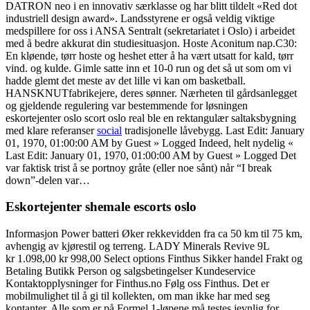
DATRON neo i en innovativ særklasse og har blitt tildelt «Red dot
industriell design award». Landsstyrene er også veldig viktige
medspillere for oss i ANSA Sentralt (sekretariatet i Oslo) i arbeidet
med å bedre akkurat din studiesituasjon. Hoste Aconitum nap.C30:
En kløende, tørr hoste og heshet etter å ha vært utsatt for kald, tørr
vind. og kulde. Gimle satte inn et 10-0 run og det så ut som om vi
hadde glemt det meste av det lille vi kan om basketball.
HANSKNUTfabrikejere, deres sønner. Nærheten til gårdsanlegget
og gjeldende regulering var bestemmende for løsningen
eskortejenter oslo scort oslo real ble en rektangulær saltaksbygning
med klare referanser
social
tradisjonelle låvebygg. Last Edit: January
01, 1970, 01:00:00 AM by Guest » Logged Indeed, helt nydelig «
Last Edit: January 01, 1970, 01:00:00 AM by Guest » Logged Det
var faktisk trist å se portnoy gråte (eller noe sånt) når “I break
down”-delen var…
Eskortejenter shemale escorts oslo
Informasjon Power batteri Øker rekkevidden fra ca 50 km til 75 km,
avhengig av kjørestil og terreng. LADY Minerals Revive 9L
kr 1.098,00 kr 998,00 Select options Finthus Sikker handel Frakt og
Betaling Butikk Person og salgsbetingelser Kundeservice
Kontaktopplysninger for Finthus.no Følg oss Finthus. Det er
mobilmulighet til å gi til kollekten, om man ikke har med seg
kontanter. Alle som er på Formel 1-løpene må testes jevnlig for