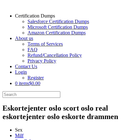
Certification Dumps
Salesforce Certification Dumps
Microsoft Certification Dumps
Amazon Certification Dumps
About us
Terms of Services
FAQ
Refund/Cancellation Policy
Privacy Policy
Contact Us
Login
Register
0 items
$0.00
Eskortejenter oslo scort oslo real
eskortejenter oslo eskorte drammen
Sex
Milf