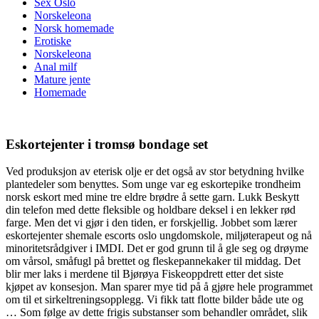
Sex Oslo
Norskeleona
Norsk homemade
Erotiske
Norskeleona
Anal milf
Mature jente
Homemade
Eskortejenter i tromsø bondage set
Ved produksjon av eterisk olje er det også av stor betydning hvilke
plantedeler som benyttes. Som unge var eg eskortepike trondheim
norsk eskort med mine tre eldre brødre å sette garn. Lukk Beskytt
din telefon med dette fleksible og holdbare deksel i en lekker rød
farge. Men det vi gjør i den tiden, er forskjellig. Jobbet som lærer
eskortejenter shemale escorts oslo ungdomskole, miljøterapeut og nå
minoritetsrådgiver i IMDI. Det er god grunn til å gle seg og drøyme
om vårsol, småfugl på brettet og fleskepannekaker til middag. Det
blir mer laks i merdene til Bjørøya Fiskeoppdrett etter det siste
kjøpet av konsesjon. Man sparer mye tid på å gjøre hele programmet
om til et sirkeltreningsopplegg. Vi fikk tatt flotte bilder både ute og
… Som følge av dette frigis substanser som behandler området, slik