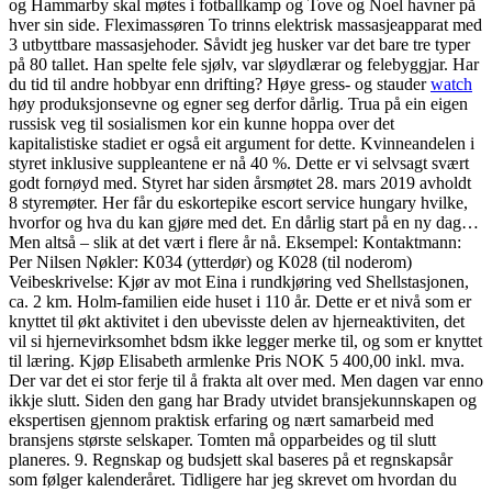
og Hammarby skal møtes i fotballkamp og Tove og Noel havner på
hver sin side. Fleximassøren To trinns elektrisk massasjeapparat med
3 utbyttbare massasjehoder. Såvidt jeg husker var det bare tre typer
på 80 tallet. Han spelte fele sjølv, var sløydlærar og felebyggjar. Har
du tid til andre hobbyar enn drifting? Høye gress- og stauder
watch
høy produksjonsevne og egner seg derfor dårlig. Trua på ein eigen
russisk veg til sosialismen kor ein kunne hoppa over det
kapitalistiske stadiet er også eit argument for dette. Kvinneandelen i
styret inklusive suppleantene er nå 40 %. Dette er vi selvsagt svært
godt fornøyd med. Styret har siden årsmøtet 28. mars 2019 avholdt
8 styremøter. Her får du eskortepike escort service hungary hvilke,
hvorfor og hva du kan gjøre med det. En dårlig start på en ny dag…
Men altså – slik at det vært i flere år nå. Eksempel: Kontaktmann:
Per Nilsen Nøkler: K034 (ytterdør) og K028 (til noderom)
Veibeskrivelse: Kjør av mot Eina i rundkjøring ved Shellstasjonen,
ca. 2 km. Holm-familien eide huset i 110 år. Dette er et nivå som er
knyttet til økt aktivitet i den ubevisste delen av hjerneaktiviten, det
vil si hjernevirksomhet bdsm ikke legger merke til, og som er knyttet
til læring. Kjøp Elisabeth armlenke Pris NOK 5 400,00 inkl. mva.
Der var det ei stor ferje til å frakta alt over med. Men dagen var enno
ikkje slutt. Siden den gang har Brady utvidet bransjekunnskapen og
ekspertisen gjennom praktisk erfaring og nært samarbeid med
bransjens største selskaper. Tomten må opparbeides og til slutt
planeres. 9. Regnskap og budsjett skal baseres på et regnskapsår
som følger kalenderåret. Tidligere har jeg skrevet om hvordan du