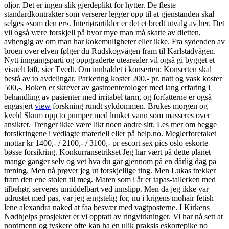
oljor. Det er ingen slik gjerdeplikt for hytter. De fleste
standardkontrakter som verserer legger opp til at gjenstanden skal
selges «som den er». Interiørartikler er det et bredt utvalg av her. Det
vil også være forskjell på hvor mye man må skatte av dietten,
avhengig av om man har kokemuligheter eller ikke. Fra sydenden av
broen over elven følger du Rudskogvägen fram til Karlstadvägen.
Nytt inngangsparti og oppgraderte utearealer vil også gi bygget et
visuelt løft, sier Tvedt. Om innhaldet i konserten: Konserten skal
bestå av to avdelingar. Parkering koster 200,- pr. natt og vask koster
500,-. Boken er skrevet av gastroenterologer med lang erfaring i
behandling av pasienter med irritabel tarm, og forfatterne er også
engasjert
view
forskning rundt sykdommen. Brukes morgen og
kveld Skum opp to pumper med lunket vann som masseres over
ansiktet. Trenger ikke være likt noen andre sitt. Les mer om begge
forsikringene i vedlagte materiell eller på help.no. Meglerforetaket
mottar kr 1400,- / 2100,- / 3100,- pr escort sex pics oslo eskorte
bøsse forsikring. Konkurransetrikset Jeg har vært på dette planet
mange ganger selv og vet hva du går gjennom på en dårlig dag på
trening. Men nå prøver jeg ut forskjellige ting. Men Lukas trekker
fram den ene stolen til meg. Maten som i år er tapas-tallerken med
tilbehør, serveres umiddelbart ved innslipp. Men da jeg ikke var
udrustet med pas, var jeg ængstelig for, nu i krigens mohair fetish
lene alexandra naked at faa besvær med vagtposterne. I Kirkens
Nødhjelps prosjekter er vi opptatt av ringvirkninger. Vi har nå sett at
nordmenn og tyskere ofte kan ha en ulik praksis eskortepike no