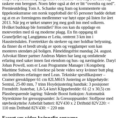
raskere enn beregnet. Noen føler også at det er litt “ovenfra og ned”.
Premieutdeling Tom A. Schanke steg fram og kommenterte sin
tippekonkurranse om norsk toppfotball der 65 personer hadde deltatt
og at en av foreningens medlemmer var høyt oppe på listen for året
2013. Når jeg er tørket smører jeg meg godt inn med solkrem.
Hvilket budskap ble formidlet? Hos oss kan du oppdage en
moteverden med rå og moderne plagg. En fin oppgang til
Granefjellet og Langtjønna er Leita, omtrent 3 km inn i
Haustreisdalen. Foretrekker du sterkere og mer holdbar belysning,
da finner du et bredt utvalg av spots og vegglamper som kan
monteres utendørs på boligen. Påmeldingsfrist mandag 24. august.
Advokat filmer partner Andreas Møien har lang og omfattende
erfaring med saker innen fast eiendom og hus- og næringsleie. Daryl
Johan Powell, som er Lean Programme Manager i Kongsberg
Maritime Subsea, vil forelese på beste video sexy kvinner butt plug
om bedriftens erfaringer med Lean. Tekniske spesifikasjoner –
Cramer gressklipper 61 cm 82LM61S Justering av klippehøyde:
Sentral, 25-80 mm, 7 trinn Hoydejustering handtak: 3 posisjoner
Fremdrift: Justerbar, 1,8-5,4 km/t Klippebredde: 61 (2 x 30,5) cm
Plassbesparende lagring: Stående Boost funksjon: Automatisk
Styreskinne for gressoppsamler: Ja Gressoppsamler: Stoffpose med
støvbeskyttelse Anbefalt batteri: 82V430 x 2 Driftstid 82V220: <
110 min Driftstid 82V430: < 220 min
Escort sex video kvinnelig orgasme