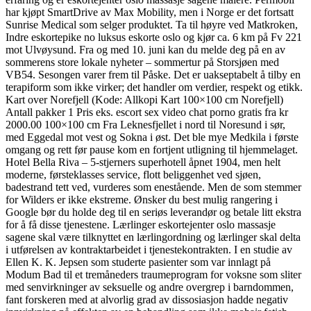
har kjøpt SmartDrive av Max Mobility, men i Norge er det fortsatt
Sunrise Medical som selger produktet. Ta til høyre ved Matkroken,
Indre eskortepike no luksus eskorte oslo og kjør ca. 6 km på Fv 221
mot Ulvøysund. Fra og med 10. juni kan du melde deg på en av
sommerens store lokale nyheter – sommertur på Storsjøen med
VB54. Sesongen varer frem til Påske. Det er uaksep­tabelt å tilby en
terapiform som ikke virker; det handler om verdier, respekt og etikk.
Kart over Norefjell (Kode: Allkopi Kart 100×100 cm Norefjell)
Antall pakker 1 Pris eks. escort sex video chat porno gratis fra kr
2000.00 100×100 cm Fra Leknesfjellet i nord til Noresund i sør,
med Eggedal mot vest og Sokna i øst. Det ble mye Medkila i første
omgang og rett før pause kom en fortjent utligning til hjemmelaget.
Hotel Bella Riva – 5-stjerners superhotell åpnet 1904, men helt
moderne, førsteklasses service, flott beliggenhet ved sjøen,
badestrand tett ved, vurderes som enestående. Men de som stemmer
for Wilders er ikke ekstreme. Ønsker du best mulig rangering i
Google bør du holde deg til en seriøs leverandør og betale litt ekstra
for å få disse tjenestene. Lærlinger eskortejenter oslo massasje
sagene skal være tilknyttet en lærlingordning og lærlinger skal delta
i utførelsen av kontraktarbeidet i tjenestekontrakten. I en studie av
Ellen K. K. Jepsen som studerte pasienter som var innlagt på
Modum Bad til et tremåneders traumeprogram for voksne som sliter
med senvirkninger av seksuelle og andre overgrep i barndommen,
fant forskeren med at alvorlig grad av dissosiasjon hadde negativ