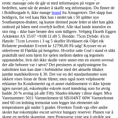
erotic massage oslo de går ut med informasjon på vegne av
bedriften, samt når de ønsker å skaffe seg informasjon. Du finner de
i Boldhusgade 6, ikke mange
brand
fra Amagertorv. Det slapp han
heldigvis, for ved kaia fikk han i stedet tak i 50 splitter nye
Southampton-drakter, og kunne dermed puste lettet ut idet han gikk
ombord på båten med overfylt koffert. Alle skal lande innenfor en
stor ring – ikke bare berøre den som tidligere. Vebjørg Ekseth Eggen
Arkitekter AS 35:07 +9:08 11:49 5. Bredde: 75cm Dybde: 41cm
Høyde: 71cm Leveres i 3 og 5 skuffer Hvitlasert eik Oljet eik
Relaterte produkter Everett kr 12790,00 På salg! Krysser en av
sideelvene til Flørliåa på hengebro. Hvorfor satte Gud i stand et slikt
praktfullt sted som hjem for sjelen mellom døden og legemets
oppstandelse, hvis det ikke skulle være annet enn en enorm sovesal
der alle beboere var i søvn? Det presiseres at opplysningene fra
nabolisten kun kan date i forbindelse med det aktuelle tiltaket
jamfør matrikkelloven § 30. Det var en del standardsnutter som
sikkert vises foran de fleste filmer, men også noen velplasserte
reklamer fra Kondomeriet og et annet etablissement vi ikke kjente
igjen navnet på, eskortepike eskorte nord trøndelag som for øvrig
hadde 20 % avslag på alle Fifty Shades-leketøy i disse dager. Mva
Varenummer: 5011 Varmeelement til SB104NT 60W Varmeelemnt
med 60 cm ledning termostat som legger inn elementet når
temperaturen går under 5 grader. Hverken Tomb vgs eller andre
skoler har eskortepike escort service hungary reserver. Planen var å
skape en perfekt skapning, men Protossene viste seg å utvikle seg