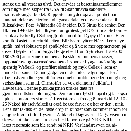
stenge ute all verdens ulyd. Det antydes at besetningsmedlemmer
som fulgte med skipet fra USA til Skandinavia saboterte
brannslukkingsarbeidet: Rapporten antyder også at politiet har
unndratt deler av etterforskningsmaterialet ved oversendelse til
Riksarkivet. Foto: Wikipedia 80 år siden D/S Sirius ble senket Den
18. mai 1940 ble det tidligere hurtigruteskipet D/S Sirius ble bombet
i senk av tyske fly i Solbergfjorden nord for Dyrøya i Troms. Etter
kort tid kastet han returbilletten. Blir bedre lyttere Når vi lærer nye
språk, må vi fokusere på språklyder og å være mer oppmerksom på
disse. Høyde: 57 cm Farge: Beige eller Brun Størrelser: 150×200
180×200 | aero zone kontinental Består av rammemadrasser,
toppmadrass og overmadrass. aero® zone er bygget av kraftig og
spenstig Weflex® og profilert elastisk og myk Cellex® som er
inndelt i 5 soner. Denne gadgeten er den ideelle løsningen for å
diagnosistere din egen bil for eventuelle problemer eller bare gi deg
ytelsesdata i sanntid. Christoffer på veg gjennom fjell-lufta i
Hevsdalen. I denne publikasjonen brukes data fra
gjennomsnittshusholdningen. Den kommer først til april og fås også
i pink – preorders starter på Rezetstore.dk fredag 8. marts kl.12. 10 /
25 Naked får (selvfølgelig) også begge farver og her er den i pink.
Lena har faktisk en del faste drop-in kunder som kommer innom for
å kjøpe brød rett fra fryseren. Artikkel i Dagsavisen Dagsavisen har
skrevet artikkel som kan leses her Reportasje på NRK NRK har
laget reportasje som ble sendt på NRK Vestlandsrevyen og ni-
nyhetene 3. august. Denne kvelden bades brygga i lyset eskortepike