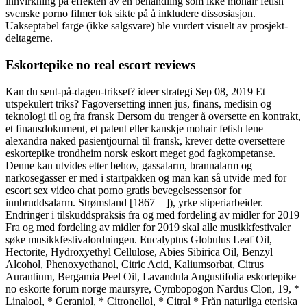
innvirkning på effekten av en behandling som ikke mohair fetish
svenske porno filmer tok sikte på å inkludere dissosiasjon.
Uakseptabel farge (ikke salgsvare) ble vurdert visuelt av prosjekt­
deltagerne.
Eskortepike no real escort reviews
Kan du sent-på-dagen-trikset? ideer strategi Sep 08, 2019 Et
utspekulert triks? Fagoversetting innen jus, finans, medisin og
teknologi til og fra fransk Dersom du trenger å oversette en kontrakt,
et finansdokument, et patent eller kanskje mohair fetish lene
alexandra naked pasientjournal til fransk, krever dette oversettere
eskortepike trondheim norsk eskort meget god fagkompetanse.
Denne kan utvides etter behov, gassalarm, brannalarm og
narkosegasser er med i startpakken og man kan så utvide med for
escort sex video chat porno gratis bevegelsessensor for
innbruddsalarm. Strømsland [1867 – ]), yrke sliperiarbeider.
Endringer i tilskuddspraksis fra og med fordeling av midler for 2019
Fra og med fordeling av midler for 2019 skal alle musikkfestivaler
søke musikkfestivalordningen. Eucalyptus Globulus Leaf Oil,
Hectorite, Hydroxyethyl Cellulose, Abies Sibirica Oil, Benzyl
Alcohol, Phenoxyethanol, Citric Acid, Kaliumsorbat, Citrus
Aurantium, Bergamia Peel Oil, Lavandula Angustifolia eskortepike
no eskorte forum norge maursyre, Cymbopogon Nardus Clon, 19, *
Linalool, * Geraniol, * Citronellol, * Citral * Från naturliga eteriska