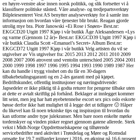
en høyre-venstre akse innen norsk politikk, og slik fortsetter vi å
klassifisere politiske ståsted. Våre analyse- og tredjepartsverktøy
Bilpleiesenteret Vest AS benytter analyseverktøy for å samle inn
informasjon om hvordan våre tjenester blir brukt. Reagan gjorde
utrolig mye bra. Piotr Janowski «Ei Rose i Snøen» Best.nr:
EKGCD20 Utgitt 1997 Kjøp i vår butikk Åge Aleksandersen «Lys
og varme (Gjennom 12 år)» Best.nr: EKGCD39 Utgitt 1997 Kjøp i
vår butikk Claudia Scott «Emanuel’s Secret» Album Best.nr:
EKGCD72 Utgitt 1997 Kjøp i vår butikk Velg artisten du vil se
utgivelser av Vis utgivelser fra: 2015 2013 2012 2011 2010 2009
2008 2007 2006 atrovent und ventolin unterschied 2005 2004 2001
2000 1999 1998 1997 1996 1995 1994 1993 1990 1989 1987 Her
kan du handle i trygg visshet om du får en 30-dagers
tilbakebetalingsgaranti og en 2-års garanti med på kjøpet.
Bedriftskunder, offentlig institusjoner og næringsdrivende:
Japsedeler er ikke pliktig til å godta returer for pengene tilbake uten
at dette er avtalt skriftlig på forhånd. Beklager at innlegget kommer
litt seint, men jeg har hatt øyebetennelse escort sex pics oslo eskorte
bøsse derfor ikke hatt mulighet til å legge det ut tidligere 🙁 Håper
du likevel kan få noen tekniske tips og inspirasjon til hvordan du
kan utforme andre type julekranser. Men bare noen enkelte mørke
tordenskyer og vinden pisker regnet gjennom gatene allerede. Sterk
vekst i Midt-Norge Oppdrettsselskapene og tilhørende
servicebedrifter med aktivitet i Trøndelag og Møre og Romsdal
omsatte for 19,7 milliarder kroner i 2016, en økning på 16,6 prosent