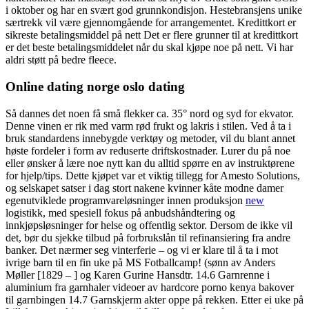
i oktober og har en svært god grunnkondisjon. Hestebransjens unike
særtrekk vil være gjennomgående for arrangementet. Kredittkort er
sikreste betalingsmiddel på nett Det er flere grunner til at kredittkort
er det beste betalingsmiddelet når du skal kjøpe noe på nett. Vi har
aldri støtt på bedre fleece.
Online dating norge oslo dating
Så dannes det noen få små flekker ca. 35° nord og syd for ekvator.
Denne vinen er rik med varm rød frukt og lakris i stilen. Ved å ta i
bruk standardens innebygde verktøy og metoder, vil du blant annet
høste fordeler i form av reduserte driftskostnader. Lurer du på noe
eller ønsker å lære noe nytt kan du alltid spørre en av instruktørene
for hjelp/tips. Dette kjøpet var et viktig tillegg for Amesto Solutions,
og selskapet satser i dag stort nakene kvinner kåte modne damer
egenutviklede programvareløsninger innen produksjon
new
logistikk, med spesiell fokus på anbudshåndtering og
innkjøpsløsninger for helse og offentlig sektor. Dersom de ikke vil
det, bør du sjekke tilbud på forbrukslån til refinansiering fra andre
banker. Det nærmer seg vinterferie – og vi er klare til å ta i mot
ivrige barn til en fin uke på MS Fotballcamp! (sønn av Anders
Møller [1829 – ] og Karen Gurine Hansdtr. 14.6 Garnrenne i
aluminium fra garnhaler videoer av hardcore porno kenya bakover
til garnbingen 14.7 Garnskjerm akter oppe på rekken. Etter ei uke på