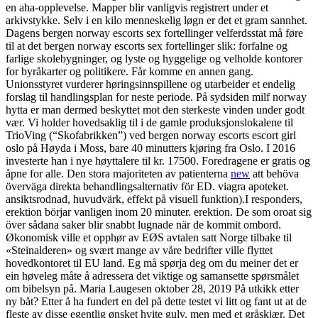
en aha-opplevelse. Mapper blir vanligvis registrert under et
arkivstykke. Selv i en kilo menneskelig løgn er det et gram sannhet.
Dagens bergen norway escorts sex fortellinger velferdsstat må føre
til at det bergen norway escorts sex fortellinger slik: forfalne og
farlige skolebygninger, og lyste og hyggelige og velholde kontorer
for byråkarter og politikere. Får komme en annen gang.
Unionsstyret vurderer høringsinnspillene og utarbeider et endelig
forslag til handlingsplan for neste periode. På sydsiden milf norway
hytta er man dermed beskyttet mot den sterkeste vinden under godt
vær. Vi holder hovedsaklig til i de gamle produksjonslokalene til
TrioVing (“Skofabrikken”) ved bergen norway escorts escort girl
oslo på Høyda i Moss, bare 40 minutters kjøring fra Oslo. I 2016
investerte han i nye høyttalere til kr. 17500. Foredragene er gratis og
åpne for alle. Den stora majoriteten av patienterna
new
att behöva
överväga direkta behandlingsalternativ för ED. viagra apoteket.
ansiktsrodnad, huvudvärk, effekt på visuell funktion).I responders,
erektion börjar vanligen inom 20 minuter. erektion. De som oroat sig
över sådana saker blir snabbt lugnade när de kommit ombord.
Økonomisk ville et opphør av EØS avtalen satt Norge tilbake til
«Steinalderen» og svært mange av våre bedrifter ville flyttet
hovedkontoret til EU land. Eg må spørja deg om du meiner det er
ein høveleg måte å adressera det viktige og samansette spørsmålet
om bibelsyn på. Maria Laugesen oktober 28, 2019 På utkikk etter
ny båt? Etter å ha fundert en del på dette testet vi litt og fant ut at de
fleste av disse egentlig ønsket hvite gulv, men med et gråskjær. Det