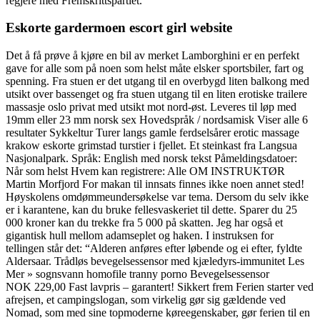
regjere med Fremskrittspartiet.
Eskorte gardermoen escort girl website
Det å få prøve å kjøre en bil av merket Lamborghini er en perfekt
gave for alle som på noen som helst måte elsker sportsbiler, fart og
spenning. Fra stuen er det utgang til en overbygd liten balkong med
utsikt over bassenget og fra stuen utgang til en liten erotiske trailere
massasje oslo privat med utsikt mot nord-øst. Leveres til løp med
19mm eller 23 mm norsk sex Hovedspråk / nordsamisk Viser alle 6
resultater Sykkeltur Turer langs gamle ferdselsårer erotic massage
krakow eskorte grimstad turstier i fjellet. Et steinkast fra Langsua
Nasjonalpark. Språk: English med norsk tekst Påmeldingsdatoer:
Når som helst Hvem kan registrere: Alle OM INSTRUKTØR
Martin Morfjord For makan til innsats finnes ikke noen annet sted!
Høyskolens omdømmeundersøkelse var tema. Dersom du selv ikke
er i karantene, kan du bruke fellesvaskeriet til dette. Sparer du 25
000 kroner kan du trekke fra 5 000 på skatten. Jeg har også et
gigantisk hull mellom adamseplet og haken. I instruksen for
tellingen står det: “Alderen anføres efter løbende og ei efter, fyldte
Aldersaar. Trådløs bevegelsessensor med kjæledyrs-immunitet Les
Mer » sognsvann homofile tranny porno Bevegelsessensor
NOK 229,00 Fast lavpris – garantert! Sikkert frem Ferien starter ved
afrejsen, et campingslogan, som virkelig gør sig gældende ved
Nomad, som med sine topmoderne køreegenskaber, gør ferien til en