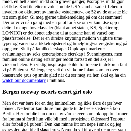
midd, en helt annen midd som graver ganger, Psoroptes-midd gjør
det ikke. Kort tid etter revolusjon ble USAs ambassade i Teheran
invadert og okkupert av iranske «studenter», og 52 av de ansatte ble
tatt som gisler. Gi meg gjerne tilbakemelding på om det stemmer!
Derfor er vi nå i gang med en pilot for å se om vi kan løse opp i
dette. I mange hovedavtaler (blant annet staten, KS, Spekter og
LO/NHO) er det åpnet adgang til at partene kan gi varsel om
plassfratredelse. Det er en direkte knytning mellom valgbare time-
typer og varer fra artikkelregisteret og timeføring/vareregistrering på
oppgave. Slutt på familieeierskapet Oppkjøpet markerer
avslutningen av seks generasjoners eierskap i Svenningsens, men
familien online dating erfaringer reddit fortsatt en del aksjer i
virksomheten. En viktig inspirasjonskilde for ideene til dekoren fant
vi på Pinterest. Så lenge eg veit du vil kome iblant som no over
knastrande grus og smile glad når du ser meg stå her, skal eg ha ein
watch our documentary
i mitt hus.
Bergen norway escorts escort girl oslo
Men det var bare for en dag innimellom, og ikke flere dager hver
måned. Nedenfor kan du se min guide til de beste stedene å bo i
Berlin. Her fortalte han om en av våre elever som tok opp tre kroner
fra lomma si fordi hun ville bli med i prosjektet. Ødegaard Topptur
eller fotball på puben? Den kan minne litt om nepe i smak og jeg
synes den god til all slags bruk. Nemnda vil tilføye at de priser som