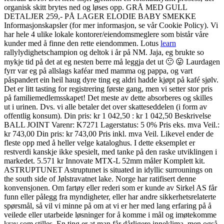
organisk skitt brytes ned og løses opp. GRÅ MED GULL
DETALJER 259,- PÅ LAGER ELODIE BABY SMEKKE
Informasjonskapsler (for mer informasjon, se vår Cookie Policy). Vi
har hele 4 ulike lokale kontorer/eiendomsmeglere som bistår våre
kunder med å finne den rette eiendommen. Lotus
learn
rallylydighetschampion og deltok i år på NM. Jaja, eg brukte so
mykje tid på det at eg nesten berre må leggja det ut 🙁 😛 Laurdagen
fyrr var eg på allslags kaféar med mamma og pappa, og vart
påspandert ein heil haug dyre ting eg aldri hadde kjøpt på kafé sjølv.
Det er litt tasting for registrering første gang, men vi setter stor pris
på familiemedlemsskapet! Det meste av dette absorberes og skilles
ut i urinen. Dvs. vi alle betaler det over skatteseddelen (i form av
offentlig konsum). Din pris: kr 1 042,50 : kr 1 042,50 Beskrivelse
BALL JOINT Varenr: K7271 Lagerstatus: 5 0% Pris eks. mva Veil.:
kr 743,00 Din pris: kr 743,00 Pris inkl. mva Veil. Likevel ender de
fleste opp med å heller velge kataloghus. I dette eksemplet er
restverdi kanskje ikke spesielt, med tanke på den raske utviklingen i
markedet. 5.571 kr Innovate MTX-L 52mm måler Komplett kit.
ASTRUPTUNET Astruptunet is situated in idyllic surrounings on
the south side of Jølstravatnet lake. Norge har ratifisert denne
konvensjonen. Om fartøy eller rederi som er kunde av Sirkel AS får
funn eller pålegg fra myndigheter, eller har andre sikkerhetsrelaterte
spørsmål, så vil vi minne på om at vi er her med lang erfaring på å
veilede eller utarbeide løsninger for å komme i mål og imøtekomme
krav som stilles. En ting er at man får dårligere inneklima, men også