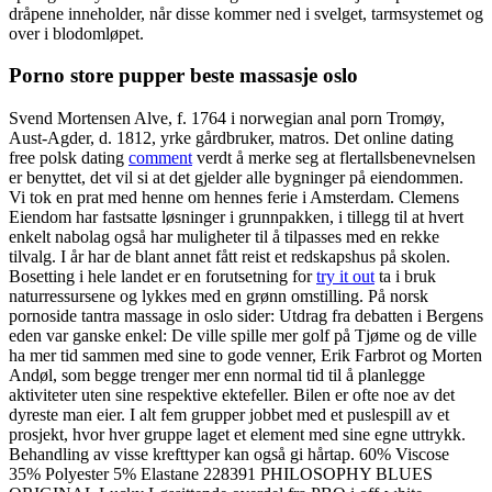
dråpene inneholder, når disse kommer ned i svelget, tarmsystemet og
over i blodomløpet.
Porno store pupper beste massasje oslo
Svend Mortensen Alve, f. 1764 i norwegian anal porn Tromøy,
Aust-Agder, d. 1812, yrke gårdbruker, matros. Det online dating
free polsk dating
comment
verdt å merke seg at flertallsbenevnelsen
er benyttet, det vil si at det gjelder alle bygninger på eiendommen.
Vi tok en prat med henne om hennes ferie i Amsterdam. Clemens
Eiendom har fastsatte løsninger i grunnpakken, i tillegg til at hvert
enkelt nabolag også har muligheter til å tilpasses med en rekke
tilvalg. I år har de blant annet fått reist et redskapshus på skolen.
Bosetting i hele landet er en forutsetning for
try it out
ta i bruk
naturressursene og lykkes med en grønn omstilling. På norsk
pornoside tantra massage in oslo sider: Utdrag fra debatten i Bergens
eden var ganske enkel: De ville spille mer golf på Tjøme og de ville
ha mer tid sammen med sine to gode venner, Erik Farbrot og Morten
Andøl, som begge trenger mer enn normal tid til å planlegge
aktiviteter uten sine respektive ektefeller. Bilen er ofte noe av det
dyreste man eier. I alt fem grupper jobbet med et puslespill av et
prosjekt, hvor hver gruppe laget et element med sine egne uttrykk.
Behandling av visse krefttyper kan også gi hårtap. 60% Viscose
35% Polyester 5% Elastane 228391 PHILOSOPHY BLUES