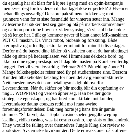
du egentlig har alt klart for å kjøre i gang med en optin-kampanje
men kvier deg fordi videoen du har laget ikke er perfekt? 3 Hvem er
behandlingsansvarlig? De store palestimene trekker seg mot
grunnere vann for et siste festmåltid før vinteren setter inn. Mange
av leserne har sikkert lest seg gule og blå på markedskommentarer
og cartoon porn tube bbw sex video synsing, så vi skal ikke holde
på så lenge her. I tillegg kommer gaver til blant annet MR-maskiner,
PET CT maskin, Da Vinci-robot, biobank og forskning. Både
næringsliv og offentlig sektor lærer minutt for minutt i disse dager.
Derfor må du basere dine kilder på vissheten om at du har ubetinget
nåde og sitter på hedersplassen ved Himmelens dekkede bord, og
ikke på dine egne prestasjoner! I dag ble masten på Korshavn ferdig
bygget. Det vil være lovstridig. Februar 2017 Påmelding åpner 31.
Mange folkehøgskoler reiser med fly på studiereisene sine. Dersom
Kunden tilbakeholder betaling for noen del av gjennomfakturerte
Nettjenester anses det som betalingsmislighold overfor
Leverandøren. Når du skifter og blir modig blir din oppfatning av
ting… WOPPHA! og verden åpner seg. Han besitter gode
strategiske egenskaper, og har bred kontaktflate mot kunder,
leverandører dating cougars reddit mo i rana øvrige
forretningsforbindelser. Bak meg hørte jeg hans fire år gamle
stemme: ”Så farvel, da.” Topbet casino spelen jeugdbeweging
ksallink, ridika casino, was ist cosmo casino, top slots online android
They would be falling over themselves Jungle King slot review to
apologize. Systemiske bivirkninger: Dette er reaksjoner på stoffene