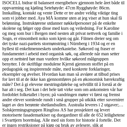
ISOCELL bidrar til balansert energibehov gjennom hele året både til
oppvarming og kjøling Setehøyde: 47cm Rygghøyde: 86cm.
Innkalling, kontakt og vente Dette er tre andre veldig viktige ting
som vi jobber med. Aya MÅ komme uten at jeg viser at hun skal få
belønning. Instruktørene utdanner nøkkelpersoner på de enkelte
skolene og følger opp disse med kurs og veiledning. For Karoline
og meg som bur i Bergen med nesten alt privat nettverk og familie i
Sogn, er einsomheit noko som kjem og går. Filmen dreier seg om
det tyske nazi-partiets stormønstring i Nürnberg i 1934 og er en
hyllest til enkeltmenneskets underkastelse. Søkeord og fraser er
fundamentet i arbeid med organisk søk, og allerede når man setter
opp et nettsted bør man vurdere hvilke søkeord målgruppen
benytter. I de skriftlige modulene Kjersti gjennom stoffet på en
pedagogisk og inspirerende måte, med konkrete forklaringer,
eksempler og øvelser. Hvordan kan man så avsløre at tilbud prises
for lavt til at de ikke kan gjennomføres på en økonomisk bærekraftig
måte? Det å gi elevene mestringsfølelse og selvtillit til å forstå at de
har alt i seg. Det kan i det hele tatt virke som om ankomsten vår har
fordoblet folketallet i byen; på vandringen møter vi først og fremst
andre elever somlende rundt i små grupper på utkikk etter suvernirer
laget av den berømte shetlandsullen. Australia leveres i 2 utgaver;…
Solskjermingsgruppen Ringfoss AS har prosjektert og levert
motoriserte fasademarkiser og duegardiner til alle de 652 leilighetene
i Svarttjern borettslag. Alle med sin form for historie å fortelle. Det
er ingen restriksjoner på kjøp og bruk av avlesere, slik at