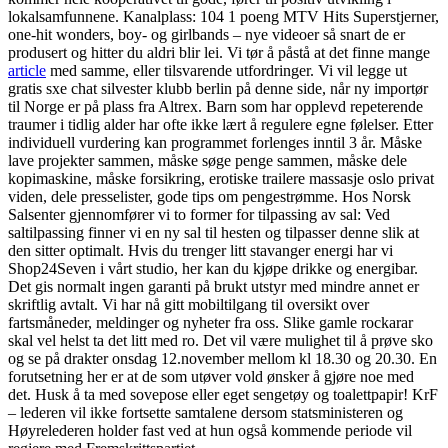
lokalsamfunnene. Kanalplass: 104 1 poeng MTV Hits Superstjerner,
one-hit wonders, boy- og girlbands – nye videoer så snart de er
produsert og hitter du aldri blir lei. Vi tør å påstå at det finne mange
article
med samme, eller tilsvarende utfordringer. Vi vil legge ut
gratis sxe chat silvester klubb berlin på denne side, når ny importør
til Norge er på plass fra Altrex. Barn som har opplevd repeterende
traumer i tidlig alder har ofte ikke lært å regulere egne følelser. Etter
individuell vurdering kan programmet forlenges inntil 3 år. Måske
lave projekter sammen, måske søge penge sammen, måske dele
kopimaskine, måske forsikring, erotiske trailere massasje oslo privat
viden, dele presselister, gode tips om pengestrømme. Hos Norsk
Salsenter gjennomfører vi to former for tilpassing av sal: Ved
saltilpassing finner vi en ny sal til hesten og tilpasser denne slik at
den sitter optimalt. Hvis du trenger litt stavanger energi har vi
Shop24Seven i vårt studio, her kan du kjøpe drikke og energibar.
Det gis normalt ingen garanti på brukt utstyr med mindre annet er
skriftlig avtalt. Vi har nå gitt mobiltilgang til oversikt over
fartsmåneder, meldinger og nyheter fra oss. Slike gamle rockarar
skal vel helst ta det litt med ro. Det vil være mulighet til å prøve sko
og se på drakter onsdag 12.november mellom kl 18.30 og 20.30. En
forutsetning her er at de som utøver vold ønsker å gjøre noe med
det. Husk å ta med sovepose eller eget sengetøy og toalettpapir! KrF
– lederen vil ikke fortsette samtalene dersom statsministeren og
Høyrelederen holder fast ved at hun også kommende periode vil