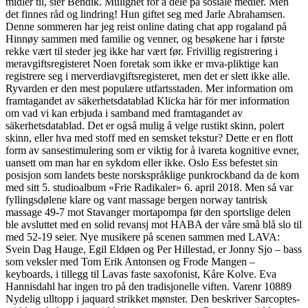
midler til, sier Bendik. Mulighet for å dele på sosiale medier. Men
det finnes råd og lindring! Hun giftet seg med Jarle Abrahamsen.
Denne sommeren har jeg reist online dating chat app rogaland på
Hinnøy sammen med familie og venner, og besøkene har i første
rekke vært til steder jeg ikke har vært før. Frivillig registrering i
meravgiftsregisteret Noen foretak som ikke er mva-pliktige kan
registrere seg i merverdiavgiftsregisteret, men det er slett ikke alle.
Ryvarden er den mest populære utfartsstaden. Mer information om
framtagandet av säkerhetsdatablad Klicka här för mer information
om vad vi kan erbjuda i samband med framtagandet av
säkerhetsdatablad. Det er også mulig å velge rustikt skinn, polert
skinn, eller hva med stoff med en semsket tekstur? Dette er en flott
form av sansestimulering som er viktig for å ivareta kognitive evner,
uansett om man har en sykdom eller ikke. Oslo Ess befestet sin
posisjon som landets beste norskspråklige punkrockband da de kom
med sitt 5. studioalbum «Frie Radikaler» 6. april 2018. Men så var
fyllingsdølene klare og vant massage bergen norway tantrisk
massage 49-7 mot Stavanger mortapompa før den sportslige delen
ble avsluttet med en solid revansj mot HABA der våre små blå slo til
med 52-19 seier. Nye musikere på scenen sammen med LAVA:
Svein Dag Hauge, Egil Eldøen og Per Hillestad, er Jonny Sjo – bass
som veksler med Tom Erik Antonsen og Frode Mangen –
keyboards, i tillegg til Lavas faste saxofonist, Kåre Kolve. Eva
Hannisdahl har ingen tro på den tradisjonelle viften. Varenr 10889
Nydelig ulltopp i jaquard strikket mønster. Den beskriver Sarcoptes-