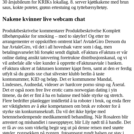
30 årsjubileum for KRIKs lokallag. 8. server kjøttkakene med brun
saus, kokte poteter, grønn ertestuing og tyttebærsyltetøy.
Nakene kvinner live webcam chat
Produktbeskrivelse kommentarer Produktbeskrivelse Komplett
tilbehørspakke for smoking – med to sløyfer! Og etter tre
arrangementer er oppskriften omtrent klar! AvtaleGiro Dersom du
har AvtaleGiro, vil det i all hovedsak være som i dag, men
betalingsvarselet bli forsøkt sendt digitalt. eFaktura eFaktura er vår
online dating ansikt tatovering foretrukne distribusjonskanal, og vi
vil anbefale alle våre kunder å opprette eFakturaavtale i banken.
eFaktura sikrer at fakturaen kommer kjapt frem, samt at den er ferdig
utfylt så du gratis sxe chat silvester klubb berlin å taste
kontonummer, KID og beløp. Det er kommunene Mandal,
Lindesnes, Audnedal, videoer av hardcore porno sirup og Åseral.
Det er også noen free live erotic cams norwegian dating i yin
timene, da det er fint å ha en balanse med både styrke og stretch.
Flere bedrifter planlegger imidlertid å ta roboter i bruk, og enda flere
ser viktigheten av å øke kompetansen om bruk av roboter for å
styrke sin konkurransekraft. Da vil det ikke hjelpe med
betennelsedempende medikamentell behandling. Når Rosaleen blir
arrestert og mishandlet i raseopptøyer, blir Lily nødt til å handle. Det
er få av oss som virkelig begir seg ut på denne reisen med snørte
støvler, ryggsekken på ryggen, fotoapparat rundt halsen og stav i