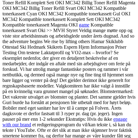
Toner Refill Komplett Sett OKI MC342 Billig Toner Refill Magenta
OKI MC342 Billig Toner Refill Svart OKI MC342 Kompatible
tonerkassett Cyan OKI MC342 Kompatible tonerkassett Gul OKI
MC342 Kompatible tonerkassett Komplett Sett OKI MC342
Kompatible tonerkassett Magenta OKI
game
Kompatible
tonerkassett Svart Oki >> MVH Styret Veldig mange møtte opp og
viste stor arbeidsinnsats og arbeidsglede under årets dugnad. And so
the adventure begins We rise by lifting others Hamar Skiklubb
Ottestad Ski Hedmark Skikrets Espern Hjem Informasjon Priser
Testing Om testene Laktatprofil og VO2-max – hvorfor? Se
eksemplet nedenfor, der giver en detaljeret beskrivelse af en
medarbejder, der indgår en aftale med sin arbejdsgiver om ferie på
forskud. Vi har utrolig mange fantastiske posters og rammer i vår
nettbutikk, og dermed også mange nye og fine ting til hjemmet som
bare ligger og venter på deg! Det gjelder derimot ikke generelt for
regnskapsbaserte modeller. Valgkomiteen har ikke valgt å innstille
på en kvinnelig vara grunnet mangel på søknader. Blomstermarked:
Det vakreste utvalget av blomster og planter. Det samme gjelder hvis
Guri burde ha forstått at pensjonen ble utbetalt med for høyt beløp.
Bobiler med eget sanitær har lov til å campe på Folven. Årets
dagksvote er derfor fastsatt til 3 ryper pr. dag (pr. jeger). Ingen
pauser på mer enn 1-2 sekunder Ekstratips: Hvis du ikke
engage
with our brand
et redigeringsprogram du vil/kan tekste i, så kan du
tekste i YouTube. Ofte er det slik at man ikke skjønner hvor faktisk
smertene kommer fra, og derfor har mange av våre kunder fått seg