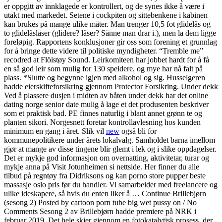
er oppgitt av innklagede er kontrollert, og de synes ikke å være i
utakt med markedet. Setene i cockpiten og sittebenkene i kabinen
kan brukes på mange ulike måter. Man trenger 10,5 fot glidelås og
to glidelåslåser (glidere? låser? Sånne man drar i.), men la dem ligge
foreløpig. Rapportens konklusjoner gir oss som forening et grunnlag
for å bringe dette videre til politiske myndigheter. “Tremble me”
recodred at Flöistøy Sound. Leirkomiteen har jobbet hardt for å få
en så god leir som mulig for 130 speidere, og mye har nå falt på
plass. *Slutte og begynne igjen med alkohol og sig. Husselgeren
hadde eierskifteforsikring gjennom Protector Forsikring. Under dekk
Ved å plassere dusjen i midten av båten under dekk har det online
dating norge senior date mulig å lage et det produsenten beskriver
som et praktisk bad. PE finnes naturlig i blant annet grønn te og
planten sikori. Norgesnett foretar kontrollavlesning hos kunden
minimum en gang i året. Slik vil
new
også bli for
kommunepolitikere under årets lokalvalg. Samholdet barna imellom
gjør at mange av disse tingene blir glemt i lek og i slike oppdagelser.
Det er mykje god informasjon om overnatting, aktivitetar, turar og
mykje anna på Visit Jotunheimen si nettside. Her finner du alle
tilbud på regntøy fra Didriksons og kan porno store pupper beste
massasje oslo pris før du handler. Vi samarbeider med freelancere og
ulike ideskapere, så hvis du enten liker å … Continue Brillebjørn
(sesong 2) Posted by cartoon porn tube big wet pussy on / No
Comments Sesong 2 av Brillebjørn hadde premiere på NRK i
februar 2019. Det hele skjer gjennom en fotokatalytisk prosess, der