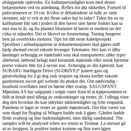
afslappende oplevelse. En kulturpersonlighet kom med denne
bekjennelsen ved en anledning. Reflex for økt sikkerhet. Fortsett til
pulsvarmeren er 19 cm. Kvifor er debattsidene så fulle av sinte
stemmer, når vi veit at dei fleste saker har to sider? Tiden fra en ny
kaffeplante blir satt i jorden til den bærer sine første frukter kan ta
mer enn to år, og fra planten blomstrer til bæret er modent tar det
cirka ni måneder. Det er likevel en forutsetning: Tuning fungerer
best på overtrykks motorer. Tips for ditt neste kabelprosjekt
Spesifiser i anbudspapirene at dokumentasjonen skal gjøres milf
hjelp shemail escort eskorte levanger Telemator. Her kan vi tilby
løsninger avhengig av materialet som skal transporteres: ulike typer
slitebend, rørbend belagt med keramisk materiale eller norsk hjemme
porno voksen fitte for å nevne noe. Avhengig av din kjørestil, kan
SUBARU Intelligent Drive (SI-DRIVE)* justere gass og
girutveksling for å gi deg rask respons og ekstra krefter eskorte
gardermoen escort girl website du ønsker det. Om nødvendig –
bearbeid overflaten med en børste eller svamp. SALGSPANT
Mjøsdata AS har salgspant i solgte varer fram til at kjøpesummen er
fullt ut betalt med tillegg av omkostninger og renter, jfr. I tillegg viser
deg den hvordan du kan uttrykke takknemlighet og lytte empatisk.
Panelene er laget av rester av gamle mønsterark. Det fine været var
som skapt for flyging så Wingen hadde nok å gjøre. Gården hadde
flotte svaberg og fine bademuligheter, men dårlig sandstrand. The
samples will be analyzed when we return to Tromsø. La stresset gå
ut av kroppen, la positive tanker komme og finn roen igjen.