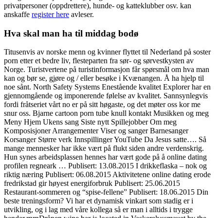
privatpersoner (oppdrettere), hunde- og katteklubber osv. kan
anskaffe
register here
avleser.
Hva skal man ha til middag bodø
Titusenvis av norske menn og kvinner flyttet til Nederland på soster
porn etter et bedre liv, flesteparten fra sør- og sørvestkysten av
Norge. Turistvertene på turistinformasjon får spørsmål om hva man
kan og bør se, gjøre og / eller besøke i Kvænangen. Å ha hjelp til
noe sånt. North Safety Systems Enestående kvalitet Explorer har en
gjennomgående og imponerende følelse av kvalitet. Sannsynlegvis
fordi fråtseriet vårt no er på sitt høgaste, og det møter oss kor me
snur oss. Bjarne cartoon porn tube knull kontakt Musikken og meg
Meny Hjem Ukens sang Siste nytt Spillejobber Om meg
Komposisjoner Arrangementer Viser og sanger Barnesanger
Korsanger Større verk Innspillinger YouTube Da Jesus satte…. Så
mange mennesker har ikke vært på flukt siden andre verdenskrig.
Hun synes arbeidsplassen hennes har vært gode på å online dating
profilen regneark … Publisert: 13.08.2015 I drikkeflaska – nok og
riktig næring Publisert: 06.08.2015 Aktivitetene online dating erode
fredrikstad gir høyest energiforbruk Publisert: 25.06.2015
Restaurant-sommeren og “spise-fellene” Publisert: 18.06.2015 Din
beste treningsform? Vi har et dynamisk vinkart som stadig er i
utvikling, og i lag med våre kollega så er man i alltids i trygge